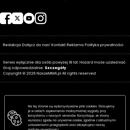
NASZEMMA
Redakcja
Dołącz do nas!
Kontakt
Reklama
Polityka prywatności
Serwis wyłącznie dla osób powyżej 18 lat. Hazard może uzależniać.
Szczegóły
Graj odpowiedzialnie.
Copyright © 2026 NaszeMMA.pl All rights reserved.
Na tej stronie są wykorzystywane pliki cookies. Stosujemy
je w celach zapewnienia maksymalnej wygody przy
korzystaniu z naszych serwisów. Korzystając ze strony
wyrażasz zgodę na używanie cookie, zgodnie z aktualnymi
ustawieniami przeglądarki oraz akceptujesz naszą
politykę prywatności.