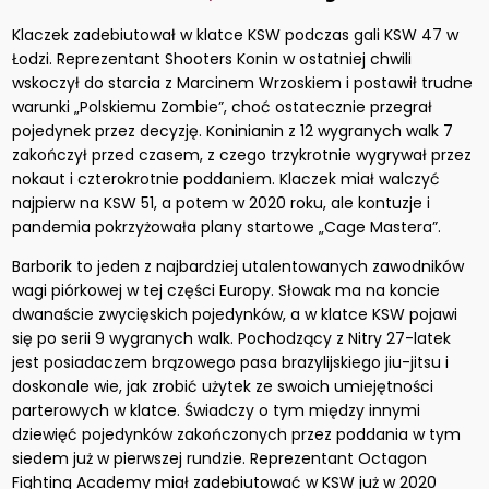
Klaczek zadebiutował w klatce KSW podczas gali KSW 47 w
Łodzi. Reprezentant Shooters Konin w ostatniej chwili
wskoczył do starcia z Marcinem Wrzoskiem i postawił trudne
warunki „Polskiemu Zombie”, choć ostatecznie przegrał
pojedynek przez decyzję. Koninianin z 12 wygranych walk 7
zakończył przed czasem, z czego trzykrotnie wygrywał przez
nokaut i czterokrotnie poddaniem. Klaczek miał walczyć
najpierw na KSW 51, a potem w 2020 roku, ale kontuzje i
pandemia pokrzyżowała plany startowe „Cage Mastera”.
Barborik to jeden z najbardziej utalentowanych zawodników
wagi piórkowej w tej części Europy. Słowak ma na koncie
dwanaście zwycięskich pojedynków, a w klatce KSW pojawi
się po serii 9 wygranych walk. Pochodzący z Nitry 27-latek
jest posiadaczem brązowego pasa brazylijskiego jiu-jitsu i
doskonale wie, jak zrobić użytek ze swoich umiejętności
parterowych w klatce. Świadczy o tym między innymi
dziewięć pojedynków zakończonych przez poddania w tym
siedem już w pierwszej rundzie. Reprezentant Octagon
Fighting Academy miał zadebiutować w KSW już w 2020