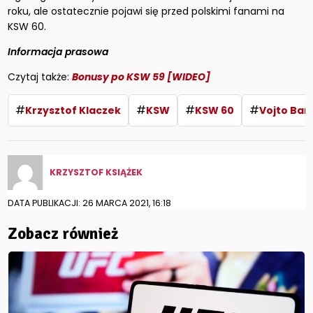
roku, ale ostatecznie pojawi się przed polskimi fanami na
KSW 60.
Informacja prasowa
Czytaj także:
Bonusy po KSW 59 [WIDEO]
#
#
#
#
Krzysztof Klaczek
KSW
KSW 60
Vojto Bar
KRZYSZTOF KSIĄŻEK
DATA PUBLIKACJI: 26 MARCA 2021, 16:18
Zobacz również