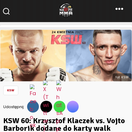
NaszeMMA
NaszeMMA.pl
»
Aktualności
»
Polskie MMA
»
KSW
»
KSW 60: Krzysztof
Klaczek vs. Vojto Barborik dodane do karty walk
fot. KSW
KSW
Udostępnij:
KSW 60: Krzysztof Klaczek vs. Vojto
Barborik dodane do karty walk