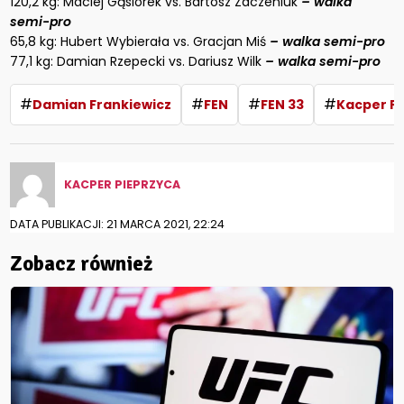
120,2 kg: Maciej Gąsiorek vs. Bartosz Zaczeniuk
– walka
semi-pro
65,8 kg: Hubert Wybierała vs. Gracjan Miś
– walka semi-pro
77,1 kg: Damian Rzepecki vs. Dariusz Wilk
– walka semi-pro
#
#
#
#
Damian Frankiewicz
FEN
FEN 33
Kacper F
KACPER PIEPRZYCA
DATA PUBLIKACJI: 21 MARCA 2021, 22:24
Zobacz również