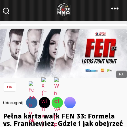
NaszeMMA
NaszeMMA.pl
»
Aktualności
»
Polskie MMA
»
FEN
»
Pełna karta walk
FEN 33: Formela vs. Frankiewicz. Gdzie i jak obejrzeć sobotnią
galę?
fot.
FEN
Udostępnij:
Pełna karta walk FEN 33: Formela
vs. Frankiewicz. Gdzie i jak obejrzeć