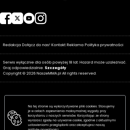
NASZEMMA
Redakcja
Dołącz do nas!
Kontakt
Reklama
Polityka prywatności
Serwis wyłącznie dla osób powyżej 18 lat. Hazard może uzależniać.
Szczegóły
Graj odpowiedzialnie.
Copyright © 2026 NaszeMMA.pl All rights reserved.
Na tej stronie są wykorzystywane pliki cookies. Stosujemy
je w celach zapewnienia maksymalnej wygody przy
korzystaniu z naszych serwisów. Korzystając ze strony
wyrażasz zgodę na używanie cookie, zgodnie z aktualnymi
ustawieniami przeglądarki oraz akceptujesz naszą
politykę prywatności.