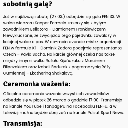
sobotnią galę?
Już w najbliższą sobotę (27.03.) odbędzie się gala FEN 33. W
walce wieczoru Kacper Formela zmierzy się z byłym
zawodnikiem Bellatora – Damianem Frankiewiczem.
Niewykluczone, że zwycięzca tego pojedynku zawalczy w
kolejnej walce o pas. W co-main evencie mistrz organizacji
FEN w formule K1 – Dominik Zadora podejmie reprezentanta
Czech – Pavla Sacha. Na karcie głównej czeka nas także
między innymi walka Rafała Kijańczuka z Marcinem
Filipczakiem oraz Izabeli Badurek z pogromczynią Róży
Gumiennej – Ekatheriną Shakalovą.
Ceremonia ważenia:
Oficjalna ceremonia ważenia wszystkich zawodników
odbędzie się w piątek 26 marca o godzinie 17:00. Transmisja
na kanale YouTube i fanpage’u na Facebooku FEN-u, a w
telewizji można będzie obejrzeć na kanale Polsat Sport News.
Transmisja: