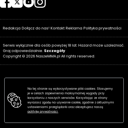
Redakcja
Dołącz do nas!
Kontakt
Reklama
Polityka prywatności
Serwis wyłącznie dla osób powyżej 18 lat. Hazard może uzależniać.
Szczegóły
Graj odpowiedzialnie.
Copyright © 2026 NaszeMMA.pl All rights reserved.
Na tej stronie są wykorzystywane pliki cookies. Stosujemy
je w celach zapewnienia maksymalnej wygody przy
korzystaniu z naszych serwisów. Korzystając ze strony
wyrażasz zgodę na używanie cookie, zgodnie z aktualnymi
ustawieniami przeglądarki oraz akceptujesz naszą
politykę prywatności.