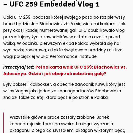
– UFC 259 Embedded Vlog 1
Gala UFC 259, podczas której swojego pasa po raz pierwszy
bronił będzie Jan Błachowicz zbliża się wielkimi krokami. Jak
przy okazji każdej numerowanej gali, UFC opublikowało vlog
prezentujący życie zawodników w ostatnim czasie przed
walką. W odcinku pierwszym ekipa Polaka wybrała się na
wycieczkę rowerową, a także świętowała urodziny mistrza
wagi półciężkiej w UFC Performance Institude.
Przeczytaj też:
Pełna karta walk UFC 259: Błachowicz vs.
Adesanya. Gdzie i jak obejrzeć sobotnią galę?
Były bokser i kickbokser, a obecnie zawodnik KSW, który jest
w Las Vegas jako jeden ze sparingpartnerów Błachowicza
znalazł także zaletę, która będzie po stronie Polaka.
Wszystkie główne prace zostały zrobione. Janek
koncentruje się teraz na swoim timingu, wyczucia
oktagonu. Z tego co słyszałem, oktagon w którym będą