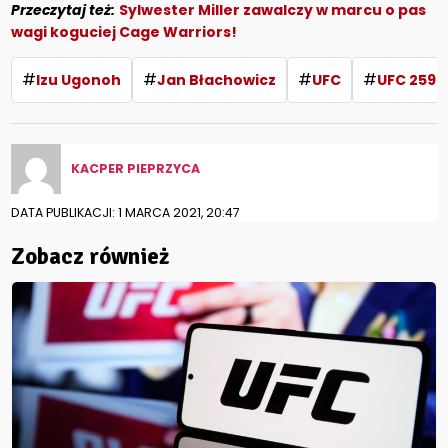
Przeczytaj też:
Sylwester Miller zawalczy w marcu o pas
wagi koguciej Cage Warriors!
#
#
#
#
Izu Ugonoh
Jan Błachowicz
UFC
UFC 259
KACPER PIEPRZYCA
DATA PUBLIKACJI: 1 MARCA 2021, 20:47
Zobacz również