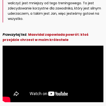
walczyć jest mniejszy od tego treningowego. To jest
zdecydowanie korzystne dla zawodnika, który jest silnym
uderzaczem, a takim jest Jan, więc jesteśmy gotowi na
wszystko.
Przeczytaj też:
Masvidal zapowiada powrót: ktoś
przejdzie chrzest w moim królestwie