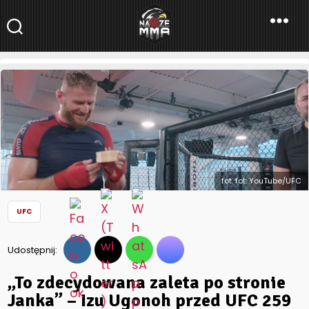
NaszeMMA
NaszeMMA.pl
»
Aktualności
»
Świat
»
UFC
»
„To zdecydowana
zaleta po stronie Janka” – Izu Ugonoh przed UFC 259 – UFC
259 Embedded Vlog 1
fot. fot: YouTube/UFC
UFC
Udostępnij:
„To zdecydowana zaleta po stronie
Janka” – Izu Ugonoh przed UFC 259