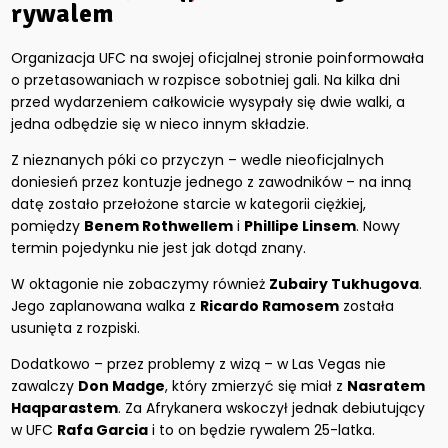
rywalem
Organizacja UFC na swojej oficjalnej stronie poinformowała
o przetasowaniach w rozpisce sobotniej gali. Na kilka dni
przed wydarzeniem całkowicie wysypały się dwie walki, a
jedna odbędzie się w nieco innym składzie.
Z nieznanych póki co przyczyn – wedle nieoficjalnych
doniesień przez kontuzje jednego z zawodników – na inną
datę zostało przełożone starcie w kategorii ciężkiej,
pomiędzy
Benem Rothwellem
i
Phillipe Linsem
. Nowy
termin pojedynku nie jest jak dotąd znany.
W oktagonie nie zobaczymy również
Zubairy Tukhugova
.
Jego zaplanowana walka z
Ricardo Ramosem
została
usunięta z rozpiski.
Dodatkowo – przez problemy z wizą – w Las Vegas nie
zawalczy
Don Madge
, który zmierzyć się miał z
Nasratem
Haqparastem
. Za Afrykanera wskoczył jednak debiutujący
w UFC
Rafa Garcia
i to on będzie rywalem 25-latka.