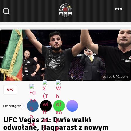
NaszeMMA
NaszeMMA.pl
»
Aktualności
»
Świat
»
UFC
»
UFC Vegas 21: Dwie
walki odwołane, Haqparast z nowym rywalem
fot. fot. UFC.com
UFC
Udostępnij:
UFC Vegas 21: Dwie walki
odwołane, Haqparast z nowym