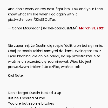
And don’t worry on my next fight bro. You and your face
know what I’m like when I go again with it.
pic.twitter.com/2XsSEOdTax
— Conor McGregor (@TheNotoriousMMA)
March 31, 2021
Nie zapomnij, że Dustin cię rozpie*dolił, a on boi się mnie.
Obaj jesteście takimi samymi dzi*kami. Walnąłem też z
liścia Khabiba, ale on nie oddał, bo się przestraszył. A to
właśnie on przecież cię zdominował. Więc kto jest
prawdziwym królem? Ja dzi*ko, właśnie tak.
Król Nate.
Don’t forget Dustin fucked u up
But he’s scared of me
You are both some bitches