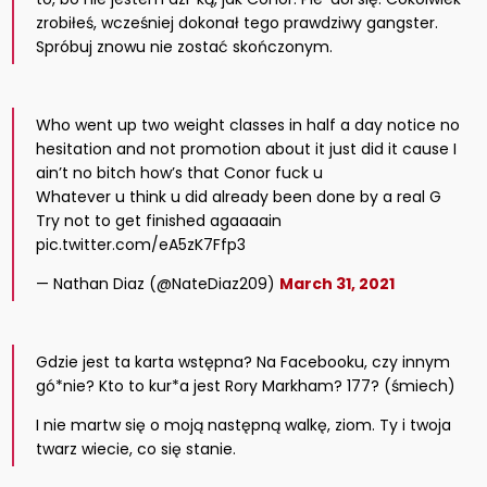
zrobiłeś, wcześniej dokonał tego prawdziwy gangster.
Spróbuj znowu nie zostać skończonym.
Who went up two weight classes in half a day notice no
hesitation and not promotion about it just did it cause I
ain’t no bitch how’s that Conor fuck u
Whatever u think u did already been done by a real G
Try not to get finished agaaaain
pic.twitter.com/eA5zK7Ffp3
— Nathan Diaz (@NateDiaz209)
March 31, 2021
Gdzie jest ta karta wstępna? Na Facebooku, czy innym
gó*nie? Kto to kur*a jest Rory Markham? 177? (śmiech)
I nie martw się o moją następną walkę, ziom. Ty i twoja
twarz wiecie, co się stanie.