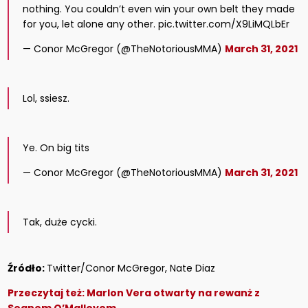
nothing. You couldn’t even win your own belt they made
for you, let alone any other. pic.twitter.com/X9LiMQLbEr
— Conor McGregor (@TheNotoriousMMA)
March 31, 2021
Lol, ssiesz.
Ye. On big tits
— Conor McGregor (@TheNotoriousMMA)
March 31, 2021
Tak, duże cycki.
Źródło:
Twitter/Conor McGregor, Nate Diaz
Przeczytaj też:
Marlon Vera otwarty na rewanż z