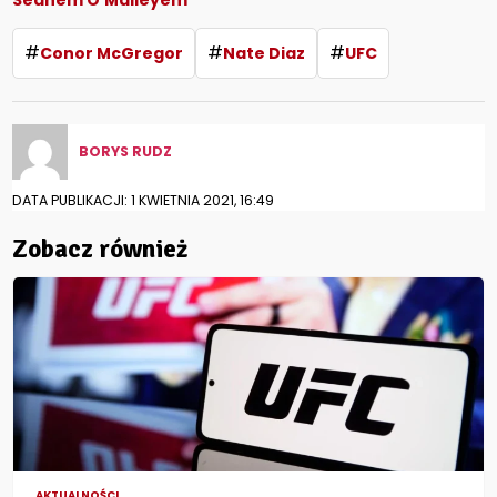
Seanem O’Malleyem
#
#
#
Conor McGregor
Nate Diaz
UFC
BORYS RUDZ
DATA PUBLIKACJI: 1 KWIETNIA 2021, 16:49
Zobacz również
AKTUALNOŚCI