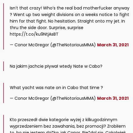
Isn’t that crazy! Who’s the real bad motherfucker anyway
? Went up two weight divisions on a weeks notice to fight
him for that fight. No hesitation. Straight onto my jet. In
thru the side door. Surprise, surprise
https://t.co/ku9NtjAsBT
— Conor McGregor (@TheNotoriousMMA)
March 31, 2021
Na jakim jachcie pływał wtedy Nate w Cabo?
What yacht was nate on in Cabo that time ?
— Conor McGregor (@TheNotoriousMMA)
March 31, 2021
Kto przeszedł dwie kategorie wyżej z kilkugodzinnym
wyprzedzeniem bez zawahania, bez promocji? Zrobiłem
to, bo nie jestem dzi*ką, jak Conor. Pie*dol się. Cokolwiek