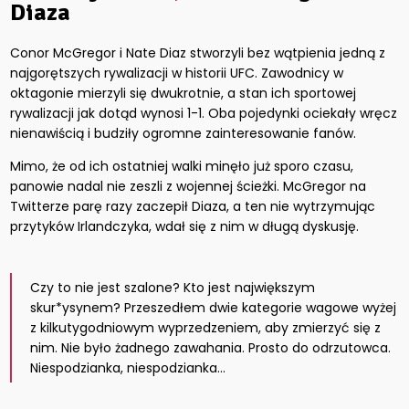
Diaza
Conor McGregor i Nate Diaz stworzyli bez wątpienia jedną z
najgorętszych rywalizacji w historii UFC. Zawodnicy w
oktagonie mierzyli się dwukrotnie, a stan ich sportowej
rywalizacji jak dotąd wynosi 1-1. Oba pojedynki ociekały wręcz
nienawiścią i budziły ogromne zainteresowanie fanów.
Mimo, że od ich ostatniej walki minęło już sporo czasu,
panowie nadal nie zeszli z wojennej ścieżki. McGregor na
Twitterze parę razy zaczepił Diaza, a ten nie wytrzymując
przytyków Irlandczyka, wdał się z nim w długą dyskusję.
Czy to nie jest szalone? Kto jest największym
skur*ysynem? Przeszedłem dwie kategorie wagowe wyżej
z kilkutygodniowym wyprzedzeniem, aby zmierzyć się z
nim. Nie było żadnego zawahania. Prosto do odrzutowca.
Niespodzianka, niespodzianka…