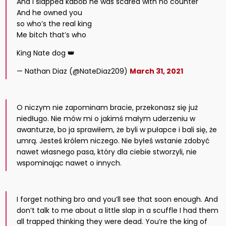
And I slapped kabob he was scared with no counter
And he owned you
so who’s the real king
Me bitch that’s who
King Nate dog 👑
— Nathan Diaz (@NateDiaz209)
March 31, 2021
O niczym nie zapominam bracie, przekonasz się już
niedługo. Nie mów mi o jakimś małym uderzeniu w
awanturze, bo ja sprawiłem, że byli w pułapce i bali się, że
umrą. Jesteś królem niczego. Nie byłeś wstanie zdobyć
nawet własnego pasa, który dla ciebie stworzyli, nie
wspominając nawet o innych.
I forget nothing bro and you’ll see that soon enough. And
don’t talk to me about a little slap in a scuffle I had them
all trapped thinking they were dead. You’re the king of