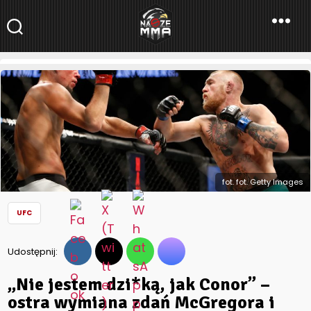
NaszeMMA
NaszeMMA.pl
»
Aktualności
»
Świat
»
UFC
»
„Nie jestem dzi*ką, jak
Conor” – ostra wymiana zdań McGregora i Diaza
fot. fot. Getty Images
UFC
Udostępnij:
„Nie jestem dzi*ką, jak Conor” –
ostra wymiana zdań McGregora i