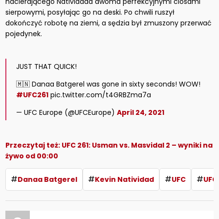
nacierającego Natividada dwoma perfekcyjnymi ciosami
sierpowymi, posyłając go na deski. Po chwili ruszył
dokończyć robotę na ziemi, a sędzia był zmuszony przerwać
pojedynek.
JUST THAT QUICK!
🇲🇳 Danaa Batgerel was gone in sixty seconds! WOW!
#UFC261
pic.twitter.com/t4GRBZma7a
— UFC Europe (@UFCEurope)
April 24, 2021
Przeczytaj też:
UFC 261: Usman vs. Masvidal 2 – wyniki na
żywo od 00:00
#
#
#
#
Danaa Batgerel
Kevin Natividad
UFC
UFC 