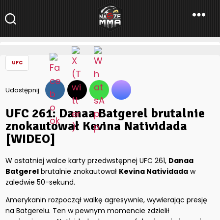
NaszeMMA
NaszeMMA.pl
»
Aktualności
»
Świat
»
UFC
»
UFC 261: Danaa
Batgerel brutalnie znokautował Kevina Natividada [WIDEO]
UFC
Udostępnij:
UFC 261: Danaa Batgerel brutalnie
znokautował Kevina Natividada
[WIDEO]
W ostatniej walce karty przedwstępnej UFC 261,
Danaa
Batgerel
brutalnie znokautował
Kevina Natividada
w
zaledwie 50-sekund.
Amerykanin rozpoczął walkę agresywnie, wywierając presję
na Batgerelu. Ten w pewnym momencie zdzielił