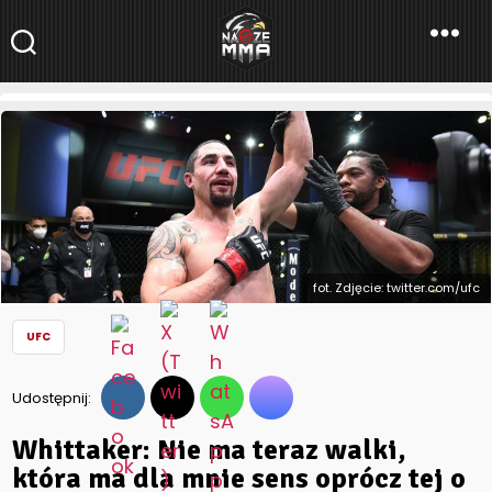
NaszeMMA
NaszeMMA.pl
»
Aktualności
»
Świat
»
UFC
»
Whittaker: Nie ma teraz
walki, która ma dla mnie sens oprócz tej o pas
fot. Zdjęcie: twitter.com/ufc
UFC
Udostępnij:
Whittaker: Nie ma teraz walki,
która ma dla mnie sens oprócz tej o