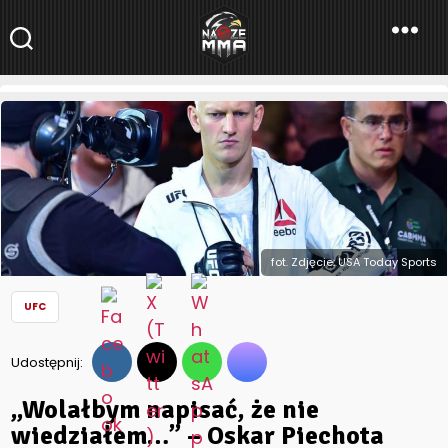
NaszeMMA
NaszeMMA.pl
»
Aktualności
»
Świat
»
UFC
»
„Wolałbym napisać, że
nie wiedziałem…” – Oskar Piechota wydał oświadczenie po
wpadce dopingowej
fot. Zdjęcie: USA Today Sports
UFC
Udostępnij:
„Wolałbym napisać, że nie
wiedziałem…” – Oskar Piechota