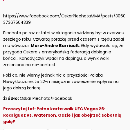
https://www.facebook.com/OskarPiechotaMMA/posts/3060
37367564339
Piechota po raz ostatni w oktagonie widziany był w czerwcu
zeszłego roku. Czwartą porażkę przed czasem z rzędu zadał
mu wówczas
Marc-Andre Barriault
. Gdy wydawało się, że
przygoda Oskara z amerykańską federacją dobiegnie
końca… Kanadyjczyk wpadł na dopingu, a wynik walki
zmieniono na no-contest.
Póki co, nie wiemy jednak nic o przyszłości Polaka.
Niewykluczone, że 22-miesięczne zawieszenie wpłynie na
jego dalszą karierę.
Źródło:
Oskar Piechota/Facebook
Przeczytaj też:
Pełna karta walk UFC Vegas 26:
Rodriguez vs. Waterson. Gdzie i jak obejrzeć sobotnią
galę?