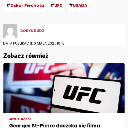
#
#
#
Oskar Piechota
UFC
USADA
BORYS RUDZ
DATA PUBLIKACJI: 6 MAJA 2021, 10:18
Zobacz również
AKTUALNOŚCI
Georges St-Pierre doczeka się filmu