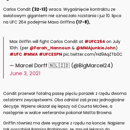
Carlos Condit
(32-13)
wraca. Wygaśnięcie kontraktu ze
światowym gigantem nie oznaczało rozstania i już 10. lipca
na UFC 264 podejmie Maxa Griffina
(17-8),
Max Griffin will fight Carlos Condit at
#UFC264
on July
10th. (per
@Farah_Hannoun
&
@MMAjunkieJohn
)
#UFC
#MMA
#UFCESPN
pic.twitter.com/Hd9AqZTb0C
— Marcel Dorff 🇳🇱🇮🇩 (@BigMarcel24)
June 3, 2021
Condit przerwał fatalną passę pięciu porażek z rzędu dwoma
ostatnimi zwycięstwami. Oba odniósł zaś przez jednogłośne
decyzje. Wpierw okazał się lepszy od Courta McGee, a
następnie w walce weteranów pokonał Matta Browna.
Griffin również ma dwie wygrane z rzędu na koncie. Najpierw
tak porozbijał Ramiza Brahimaja, że zmusił lekarza do