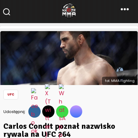
NaszeMMA
NaszeMMA.pl
»
Aktualności
»
Świat
»
UFC
»
Carlos Condit poznał
nazwisko rywala na UFC 264
fot. MMA FIghting
UFC
Udostępnij:
Carlos Condit poznał nazwisko
rywala na UFC 264