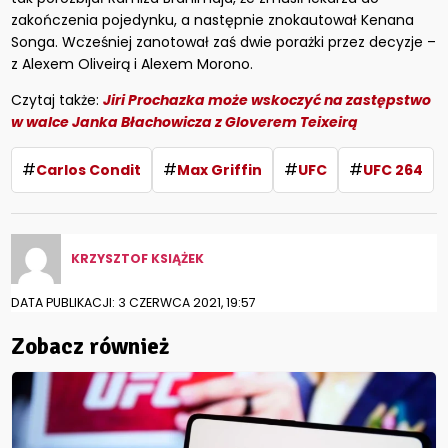
zakończenia pojedynku, a następnie znokautował Kenana
Songa. Wcześniej zanotował zaś dwie porażki przez decyzje –
z Alexem Oliveirą i Alexem Morono.
Czytaj także:
Jiri Prochazka może wskoczyć na zastępstwo
w walce Janka Błachowicza z Gloverem Teixeirą
#
#
#
#
Carlos Condit
Max Griffin
UFC
UFC 264
KRZYSZTOF KSIĄŻEK
DATA PUBLIKACJI: 3 CZERWCA 2021, 19:57
Zobacz również