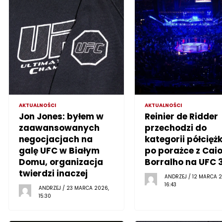
AKTUALNOŚCI
AKTUALNOŚCI
Jon Jones: byłem w
Reinier de Ridder
zaawansowanych
przechodzi do
negocjacjach na
kategorii półciężk
galę UFC w Białym
po porażce z Cai
Domu, organizacja
Borralho na UFC 
twierdzi inaczej
ANDRZEJ / 12 MARCA 2
16:43
ANDRZEJ / 23 MARCA 2026,
15:30