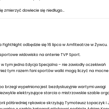
się zmierzyć dowiecie się niedługo…
a FightNight odbędzie się 16 lipca w Amfiteatrze w Żywcu.
 sportowe widowisko na antenie TVP Sport.
 w tym jedna Edycja Specjalna – nie zawiodły oczekiwań
ież tym razem fani sportów walki mogą liczyć na mocne
 po brzegi wypełniona jest bezdyskusyjnie wartymi uwagi
ezwykle elektryzujące starcia o mistrzowskie szable organ
rii półśredniej rękawice skrzyżują Tymoteusz Łopaczyk i
w walce o szablę kategorii piórkowej podzielą Adrian Kępa