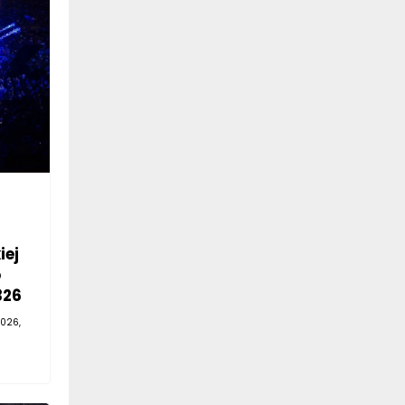
iej
o
326
026,