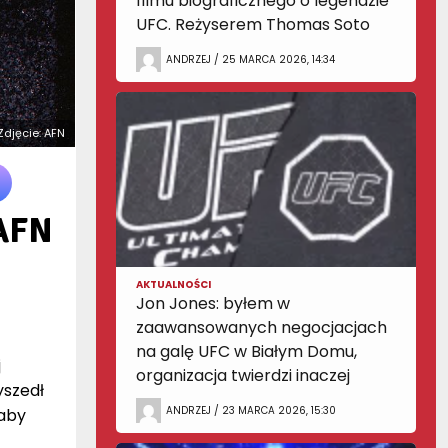
filmu biograficznego o legendzie
UFC. Reżyserem Thomas Soto
ANDRZEJ / 25 MARCA 2026, 14:34
 Zdjęcie: AFN
 AFN
AKTUALNOŚCI
Jon Jones: byłem w
zaawansowanych negocjacjach
z
na galę UFC w Białym Domu,
j
organizacja twierdzi inaczej
yszedł
ANDRZEJ / 23 MARCA 2026, 15:30
 aby