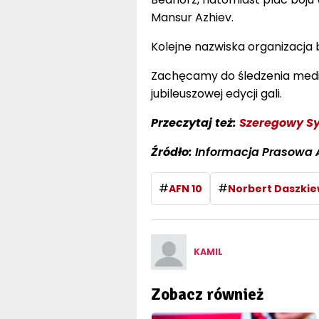
Mansur Azhiev.
Kolejne nazwiska organizacja
Zachęcamy do śledzenia medi
jubileuszowej edycji gali.
Przeczytaj też:
Szeregowy Syl
Źródło:
Informacja Prasowa 
#
#
AFN 10
Norbert Daszkie
KAMIL
Zobacz również