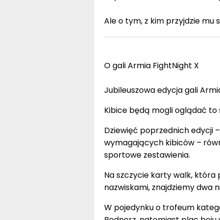
Ale o tym, z kim przyjdzie mu 
O gali Armia FightNight X
Jubileuszowa edycja gali Armi
Kibice będą mogli oglądać to
Dziewięć poprzednich edycji –
wymagających kibiców – równ
sportowe zestawienia.
Na szczycie karty walk, która
nazwiskami, znajdziemy dwa ni
W pojedynku o trofeum katego
Bednorz, natomiast plac boju 