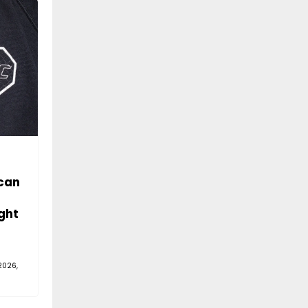
can
ght
2026,