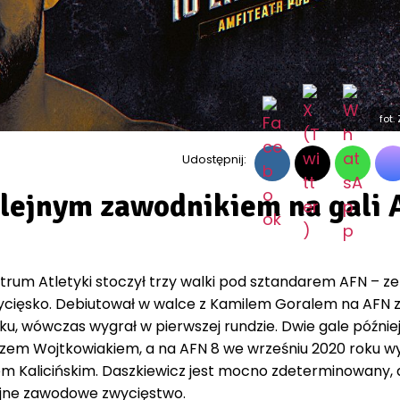
fot.
Udostępnij:
lejnym zawodnikiem na gali
um Atletyki stoczył trzy walki pod sztandarem AFN – ze
ycięsko. Debiutował w walce z Kamilem Goralem na AFN 
u, wówczas wygrał w pierwszej rundzie. Dwie gale późnie
zem Wojtkowiakiem, a na AFN 8 we wrześniu 2020 roku w
jem Kalicińskim. Daszkiewicz jest mocno zdeterminowany,
ejne zawodowe zwycięstwo.