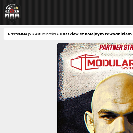
NaszeMMA
NaszeMMA.pl
»
Aktualności
»
Daszkiewicz kolejnym zawodnikiem n