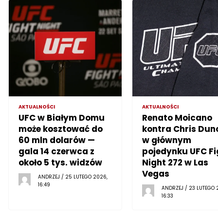
AKTUALNOŚCI
AKTUALNOŚCI
UFC w Białym Domu
Renato Moicano
może kosztować do
kontra Chris Dun
60 mln dolarów —
w głównym
gala 14 czerwca z
pojedynku UFC Fi
około 5 tys. widzów
Night 272 w Las
Vegas
ANDRZEJ / 25 LUTEGO 2026,
16:49
ANDRZEJ / 23 LUTEGO 
16:33