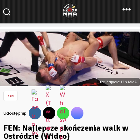
NaszeMMA
NaszeMMA.pl
»
Aktualności
»
Polskie MMA
»
FEN
»
FEN: Najlepsze
skończenia walk w Ostródzie (Wideo)
fot. Zdjęcie: FEN MMA
FEN
Udostępnij:
FEN: Najlepsze skończenia walk w
Ostródzie (Wideo)