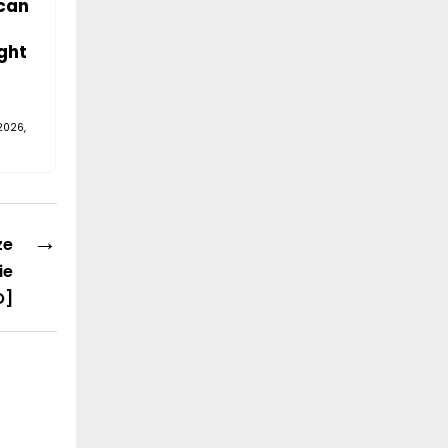
can
ght
2026,
→
ze
ie
O]