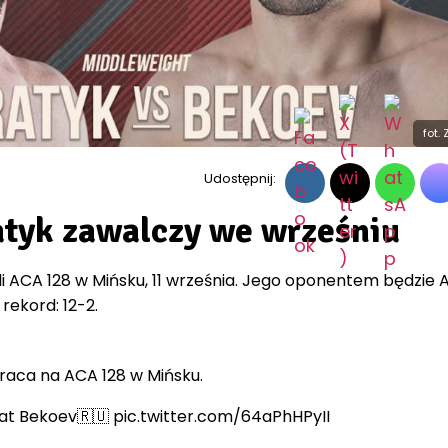
fot.
Udostępnij:
ratyk zawalczy we wrześniu
i ACA 128 w Mińsku, 11 września. Jego oponentem będzie
ekord: 12-2.
raca na ACA 128 w Mińsku.
at Bekoev🇷🇺 pic.twitter.com/64aPhHPyII