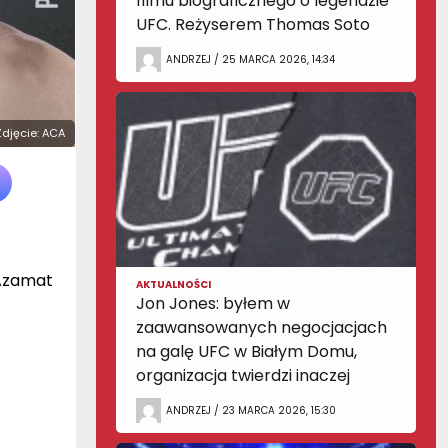
filmu biograficznego o legendzie
UFC. Reżyserem Thomas Soto
ANDRZEJ / 25 MARCA 2026, 14:34
 Zdjęcie: ACA
 Azamat
AKTUALNOŚCI
Jon Jones: byłem w
zaawansowanych negocjacjach
na galę UFC w Białym Domu,
organizacja twierdzi inaczej
ANDRZEJ / 23 MARCA 2026, 15:30