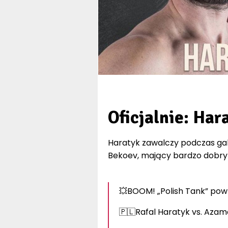
Oficjalnie: Ha
Haratyk zawalczy podczas gal
Bekoev, mający bardzo dobry r
💥BOOM! „Polish Tank” pow
🇵🇱Rafal Haratyk vs. Azam