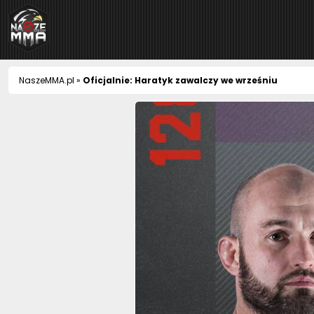
NaszeMMA
NaszeMMA.pl
»
Oficjalnie: Haratyk zawalczy we wrześniu