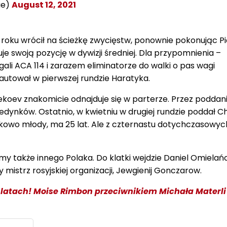
ue)
August 12, 2021
roku wrócił na ścieżkę zwycięstw, ponownie pokonując Pi
 swoją pozycję w dywizji średniej. Dla przypomnienia –
ali ACA 114 i zarazem eliminatorze do walki o pas wagi
kautował w pierwszej rundzie Haratyka.
ekoev znakomicie odnajduje się w parterze. Przez poddan
dynków. Ostatnio, w kwietniu w drugiej rundzie poddał Ch
nkowo młody, ma 25 lat. Ale z czternastu dotychczasowyc
y także innego Polaka. Do klatki wejdzie Daniel Omielańc
 mistrz rosyjskiej organizacji, Jewgienij Gonczarow.
 latach! Moise Rimbon przeciwnikiem Michała Materli