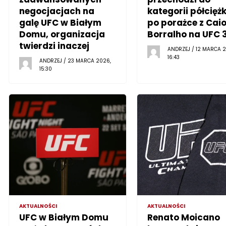
negocjacjach na
kategorii półciężk
galę UFC w Białym
po porażce z Cai
Domu, organizacja
Borralho na UFC 
twierdzi inaczej
ANDRZEJ / 12 MARCA 2
16:43
ANDRZEJ / 23 MARCA 2026,
15:30
AKTUALNOŚCI
AKTUALNOŚCI
UFC w Białym Domu
Renato Moicano