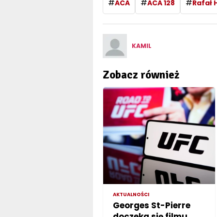
#
#
#
ACA
ACA 128
Rafał 
KAMIL
Zobacz również
AKTUALNOŚCI
Georges St-Pierre
doczeka się filmu