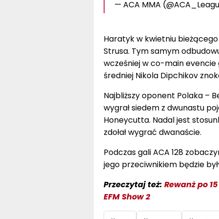
— ACA MMA (@ACA_Leag
Haratyk w kwietniu bieżącego 
Strusa. Tym samym odbudowuje
wcześniej w co-main evencie g
średniej Nikola Dipchikov zno
Najbliższy oponent Polaka – B
wygrał siedem z dwunastu poje
Honeycutta. Nadal jest stosu
zdołał wygrać dwanaście.
Podczas gali ACA 128 zobaczym
jego przeciwnikiem będzie były
Przeczytaj też:
Rewanż po 15
EFM Show 2