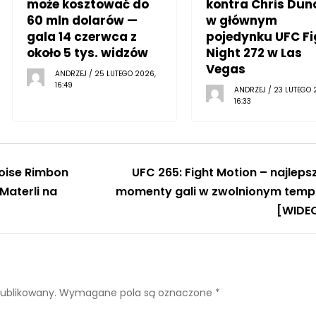
może kosztować do
kontra Chris Dun
60 mln dolarów —
w głównym
gala 14 czerwca z
pojedynku UFC Fi
około 5 tys. widzów
Night 272 w Las
Vegas
ANDRZEJ / 25 LUTEGO 2026,
16:49
ANDRZEJ / 23 LUTEGO 
16:33
Moise Rimbon
UFC 265: Fight Motion – najleps
Materli na
momenty gali w zwolnionym temp
[WIDE
publikowany.
Wymagane pola są oznaczone
*