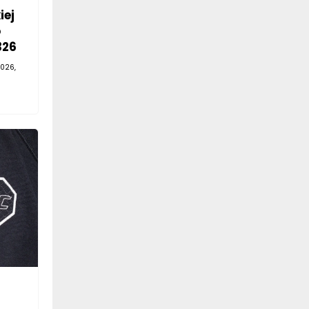
iej
o
326
026,