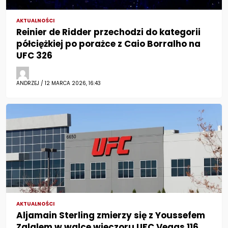
AKTUALNOŚCI
Reinier de Ridder przechodzi do kategorii
półciężkiej po porażce z Caio Borralho na
UFC 326
ANDRZEJ / 12 MARCA 2026, 16:43
AKTUALNOŚCI
Aljamain Sterling zmierzy się z Youssefem
Zalalem w walce wieczoru UFC Vegas 116