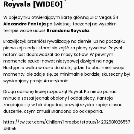
Royvala [WIDEO]
W pojedynku otwierającym kartę główną UFC Vegas 34
Alexandre Pantoja
po świetnej, toczonej na wysokim
tempie walce udusił
Brandona Royvala
.
Brazylijczyk przeniósł rywalizację na ziemie już na początku
pierwszej rundy i starał się zajść za plecy rywalowi. Royval
natomiast doprowadzał do masy kotłów. W pewnym
momencie szukał nawet nietypowej dźwigni na nogę.
Następnie walka wróciła do stójki, gdzie to obaj mieli swoje
momenty, ale zdaje się, że minimalnie bardziej skuteczny był
wywierający presję Amerykanin.
Drugą odsłonę lepiej rozpoczął Royval. Po nieco ponad
minucie został jednak obalony i oddał plecy. Pantoja
znajdując się w tak dogodnej pozycji szybko zapiął ciasne
duszenie, czym zmusił Brandona do odklepania.
https://twitter.com/ChillemThreebo/status/14292681026557
46055