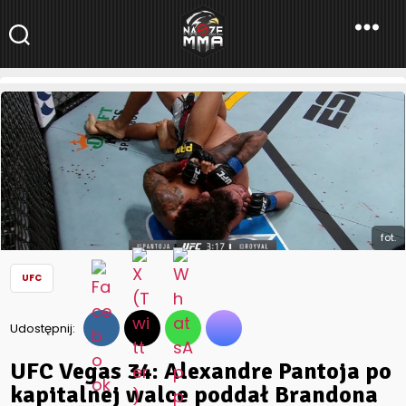
NaszeMMA
NaszeMMA.pl
»
Aktualności
»
Świat
»
UFC
»
UFC Vegas 34:
Alexandre Pantoja po kapitalnej walce poddał Brandona
Royvala [WIDEO]
fot.
UFC
Udostępnij:
UFC Vegas 34: Alexandre Pantoja po
kapitalnej walce poddał Brandona