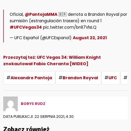
Oficial,
@PantojaMMA
🇧🇷 derrota a Brandon Royval por
sumisión (estrangulación trasera) en round 1
#UFCVegas34
pic.twitter.com/bnlI7VlsLQ
— UFC Español (@UFCEspanol)
August 22, 2021
Przeczytaj też:
UFC Vegas 34: William Knight
znokautował Fabio Cheranta [WIDEO]
#
#
#
#
Alexandre Pantoja
Brandon Royval
UFC
U
BORYS RUDZ
DATA PUBLIKACJI: 22 SIERPNIA 2021, 4:30
Zobacz również