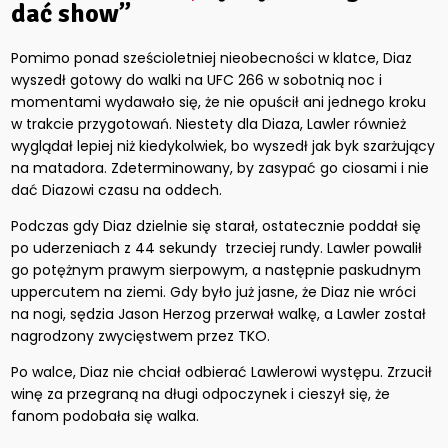
dać show”
Pomimo ponad sześcioletniej nieobecności w klatce, Diaz
wyszedł gotowy do walki na UFC 266 w sobotnią noc i
momentami wydawało się, że nie opuścił ani jednego kroku
w trakcie przygotowań. Niestety dla Diaza, Lawler również
wyglądał lepiej niż kiedykolwiek, bo wyszedł jak byk szarżujący
na matadora. Zdeterminowany, by zasypać go ciosami i nie
dać Diazowi czasu na oddech.
Podczas gdy Diaz dzielnie się starał, ostatecznie poddał się
po uderzeniach z 44 sekundy trzeciej rundy. Lawler powalił
go potężnym prawym sierpowym, a następnie paskudnym
uppercutem na ziemi. Gdy było już jasne, że Diaz nie wróci
na nogi, sędzia Jason Herzog przerwał walkę, a Lawler został
nagrodzony zwycięstwem przez TKO.
Po walce, Diaz nie chciał odbierać Lawlerowi występu. Zrzucił
winę za przegraną na długi odpoczynek i cieszył się, że
fanom podobała się walka.