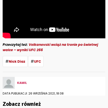
Przeczytaj też:
Volkanovski wciąż na tronie po świetnej
walce – wyniki UFC 266
#
#
Nick Diaz
UFC
KAMIL
DATA PUBLIKACJI: 26 WRZEŚNIA 2021, 18:08
Zobacz również