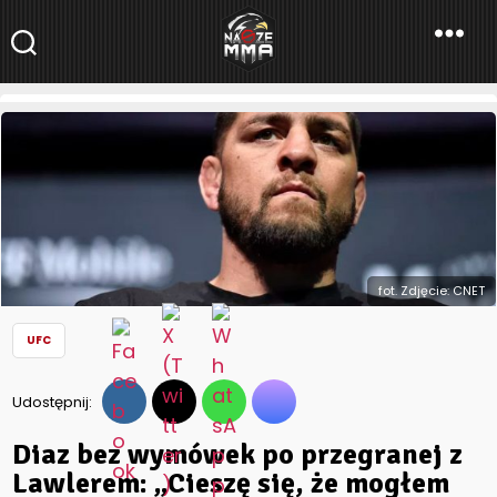
NaszeMMA
NaszeMMA.pl
»
Aktualności
»
Świat
»
UFC
»
Diaz bez wymówek po
przegranej z Lawlerem: „Cieszę się, że mogłem dać show”
fot. Zdjęcie: CNET
UFC
Udostępnij:
Diaz bez wymówek po przegranej z
Lawlerem: „Cieszę się, że mogłem