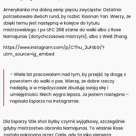
Amerykanka ma dobrą serię: pięciu zwycięstw. Ostatnio
potrzebowała dwóch rund, by rozbić Xiaonan Yan. Wierzy, że
dzięki temu jest następną w kolejce do tytułu
mistrzowskiego. I po UFC 268 stanie do walki albo z Rose
Namajunas (dotychczasowa mistrzyni), albo z Weili Zhang.
https://www.instagram.com/p/CThu_2uFdLG/?
utm_source=ig_embed
– Wiele lat pracowałam nad tym, by przejść tę drogę z
powrotem do walki o pas. Wierzę, że dobre rzeczy
nadejdą, a w międzyczasie zbuduję swoją siłę i
umiejętności. Niech wygra lepsza. Ja jestem następna –
napisała Esparza na Instagramie.
Dla Esparzy title shot byłby czymś wyjątkowy, szczególnie
gdyby mistrzostwo obroniła Namajunas. To właśnie Rose
została pokonana przez Carlę, gdy ta jako pierwsza