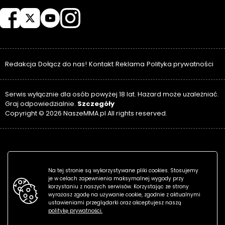
NASZEMMA
Redakcja
Dołącz do nas!
Kontakt
Reklama
Polityka prywatności
Serwis wyłącznie dla osób powyżej 18 lat. Hazard może uzależniać.
Szczegóły
Graj odpowiedzialnie.
Copyright © 2026 NaszeMMA.pl All rights reserved.
Na tej stronie są wykorzystywane pliki cookies. Stosujemy
je w celach zapewnienia maksymalnej wygody przy
korzystaniu z naszych serwisów. Korzystając ze strony
wyrażasz zgodę na używanie cookie, zgodnie z aktualnymi
ustawieniami przeglądarki oraz akceptujesz naszą
politykę prywatności.