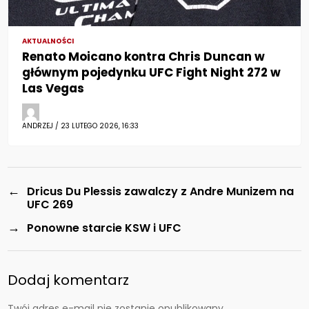
AKTUALNOŚCI
Renato Moicano kontra Chris Duncan w
głównym pojedynku UFC Fight Night 272 w
Las Vegas
ANDRZEJ / 23 LUTEGO 2026, 16:33
←
Dricus Du Plessis zawalczy z Andre Munizem na
UFC 269
→
Ponowne starcie KSW i UFC
Dodaj komentarz
Twój adres e-mail nie zostanie opublikowany.