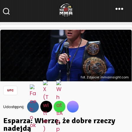
NaszeMMA
NaszeMMA.pl
»
Aktualności
»
Świat
»
UFC
»
Esparza: Wierzę, że
dobre rzeczy nadejdą
fot. Zdjęcie: mmainsight.com
UFC
Udostępnij:
Esparza: Wierzę, że dobre rzeczy
nadejdą