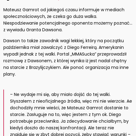
Mateusz Gamrot od jakiegoś czasu informuje w mediach
społecznościowych, że czeka go duża walka.
Niespodziewanie potencjalnego oponenta możemy poznać…
z wywiadu Granta Dawsona.
Dawson to także zawodnik wagi lekkiej, który na początku
października miał zawalczyć z Diego Ferreirą. Amerykanin
wypadł jednak z tej walki. Portal „MMASucka” przeprowadził
rozmowę z Dawsonem, z której wynika iż jest nadal chętny
na starcie z Brazylijczykiem. Ale ponoć organizacja ma inne
plany.
– Ne wydaje mi się, aby miało dojść do tej walki.
Słyszałem z nieoficjalnego źródła, więc mi nie wierzcie. Ae
dochodziły mnie wieści, że Mateusz Gamrot dostanie to
starcie. Zasługuje na to, więc jestem z tym ok. Diego
potrzebuje przeciwnika. Ja zdecydowanie chciałbym, by
kiedyś doszło do naszej konfrontacji. Ale teraz nie
znajduję się w zbyt dobrej pozycji, żeby stawiać warunki –