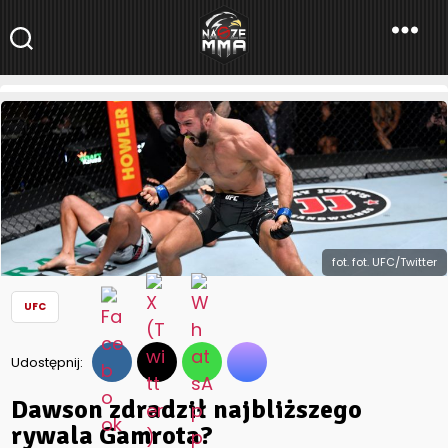
NaszeMMA
NaszeMMA.pl
»
Aktualności
»
Świat
»
UFC
»
Dawson zdradził
najbliższego rywala Gamrota?
fot. fot. UFC/Twitter
UFC
Udostępnij:
Dawson zdradził najbliższego
rywala Gamrota?