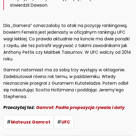
stwierdził Dawson.
Dla „Gamera” oznaczałoby to atak na pozycję rankingową,
bowiem Ferreira jest jedenasty w oficjalnym rankingu UFC
wagi lekkiej. Co prawda aktualnie na koncie ma dwie porażki
z rzędu, ale też potrafił wygrywać z takimi zawodnikami jak
Anthony Pettis czy Mairbek Taisumov. W UFC walczy od 2014
roku.
Gamrot natomiast ma za sobą trzy występy w oktagonie.
Zadebiutował równo rok temu, w październiku. Wtedy
nieznacznie przegrał z Guramem Kutateladze. Potem odbił
się nokautując Scotta Hotlzmana i poddając Jeremy’ego
Stephensa.
Przeczytaj też:
Gamrot: Padła propozycja rywala i daty
#
#
Mateusz Gamrot
UFC