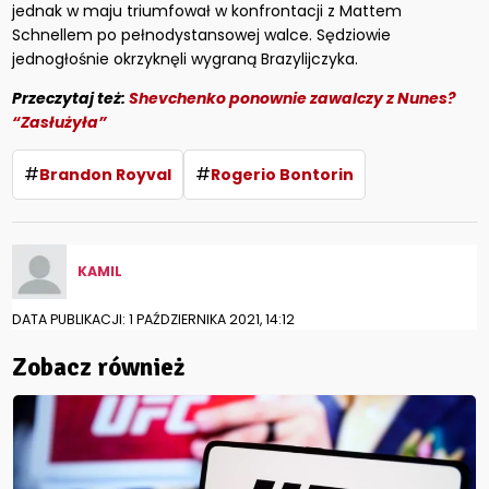
jednak w maju triumfował w konfrontacji z Mattem
Schnellem po pełnodystansowej walce. Sędziowie
jednogłośnie okrzyknęli wygraną Brazylijczyka.
Przeczytaj też:
Shevchenko ponownie zawalczy z Nunes?
“Zasłużyła”
#
#
Brandon Royval
Rogerio Bontorin
KAMIL
DATA PUBLIKACJI: 1 PAŹDZIERNIKA 2021, 14:12
Zobacz również