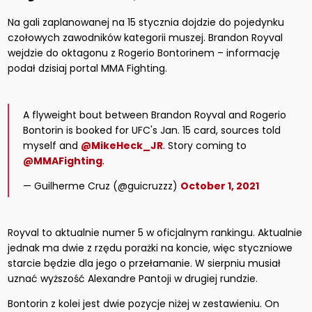
Na gali zaplanowanej na 15 stycznia dojdzie do pojedynku
czołowych zawodników kategorii muszej. Brandon Royval
wejdzie do oktagonu z Rogerio Bontorinem – informację
podał dzisiaj portal MMA Fighting.
A flyweight bout between Brandon Royval and Rogerio
Bontorin is booked for UFC's Jan. 15 card, sources told
myself and
@MikeHeck_JR
. Story coming to
@MMAFighting
.
— Guilherme Cruz (@guicruzzz)
October 1, 2021
Royval to aktualnie numer 5 w oficjalnym rankingu. Aktualnie
jednak ma dwie z rzędu porażki na koncie, więc styczniowe
starcie będzie dla jego o przełamanie. W sierpniu musiał
uznać wyższość Alexandre Pantoji w drugiej rundzie.
Bontorin z kolei jest dwie pozycje niżej w zestawieniu. On