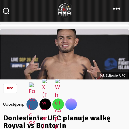
NaszeMMA
NaszeMMA.pl
»
Aktualności
»
Świat
»
UFC
»
Doniesienia: UFC
planuje walkę Royval vs Bontorin
fot. Zdjęcie: UFC
UFC
Udostępnij:
Doniesienia: UFC planuje walkę
Royval vs Bontorin