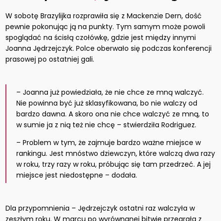
W sobotę Brazylijka rozprawiła się z Mackenzie Dern, dość
pewnie pokonując ją na punkty. Tym samym może powoli
spoglądać na ścisłą czołówkę, gdzie jest między innymi
Joanna Jędrzejczyk. Polce oberwało się podczas konferencji
prasowej po ostatniej gali.
– Joanna już powiedziała, że nie chce ze mną walczyć.
Nie powinna być już sklasyfikowana, bo nie walczy od
bardzo dawna. A skoro ona nie chce walczyć ze mną, to
w sumie ja z nią też nie chcę – stwierdziła Rodriguez.
– Problem w tym, że zajmuje bardzo ważne miejsce w
rankingu. Jest mnóstwo dziewczyn, które walczą dwa razy
w roku, trzy razy w roku, próbując się tam przedrzeć. A jej
miejsce jest niedostępne – dodała.
Dla przypomnienia – Jędrzejczyk ostatni raz walczyła w
zeszłym roku. W marcu po wyrównanej bitwie przegrała z