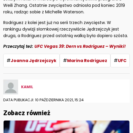
Weili Zhang. Ostatnie zwycięstwo odniosła pod koniec 2019
roku, radząc sobie z Michelle Waterson.
Rodriguez z kolei jest już na serii trzech zwycięstw. W
rankingu dywizji słomkowej rzeczywiście Jędrzejczyk jest
druga, a Rodriguez przed ostatnią walką była dopiero szósta.
Przeczytaj też:
UFC Vegas 39: Dern vs Rodriguez – Wyniki!
#
#
#
Joanna Jędrzejczyk
Marina Rodriguez
UFC
KAMIL
DATA PUBLIKACJI: 10 PAŹDZIERNIKA 2021, 15:24
Zobacz również