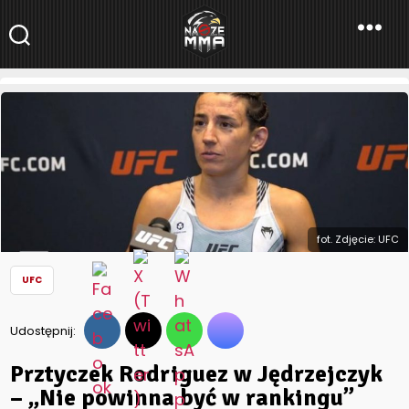
NaszeMMA
NaszeMMA.pl
»
Aktualności
»
Świat
»
UFC
»
Prztyczek Rodriguez w
Jędrzejczyk – „Nie powinna być w rankingu”
fot. Zdjęcie: UFC
UFC
Udostępnij:
Prztyczek Rodriguez w Jędrzejczyk
– „Nie powinna być w rankingu”