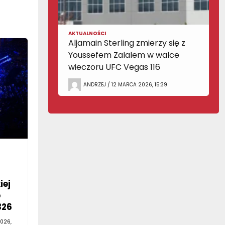
AKTUALNOŚCI
Aljamain Sterling zmierzy się z
Youssefem Zalalem w walce
wieczoru UFC Vegas 116
ANDRZEJ / 12 MARCA 2026, 15:39
iej
o
326
026,