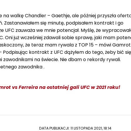
 na walkę Chandler – Gaethje, ale później przyszła ofert
eń. Zastanawiałem się minutę, podpisałem kontrakt i go
 że UFC zauważa we mnie potencjał. Myślę, że wypracowa
. Oni już wcześniej zdawali sobie sprawę, jaki mam poten
 zaskoczony, że teraz mam rywala z TOP 15 – mówi Gamrot
 Podpisując kontrakt z UFC dążyłem do tego, żeby bić się
i zawodnikami na świecie. Nie dbam o rekordy rywali.
retnego zawodnika .
mrot vs Ferreira na ostatniej gali UFC w 2021 roku!
DATA PUBLIKACJI: 11 LISTOPADA 2021, 18:14