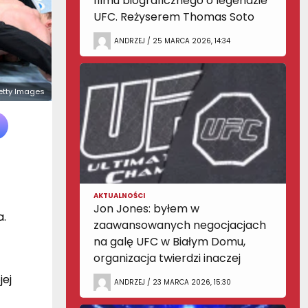
filmu biograficznego o legendzie
UFC. Reżyserem Thomas Soto
ANDRZEJ / 25 MARCA 2026, 14:34
 Getty Images
AKTUALNOŚCI
Jon Jones: byłem w
a.
zaawansowanych negocjacjach
na galę UFC w Białym Domu,
organizacja twierdzi inaczej
jej
ANDRZEJ / 23 MARCA 2026, 15:30