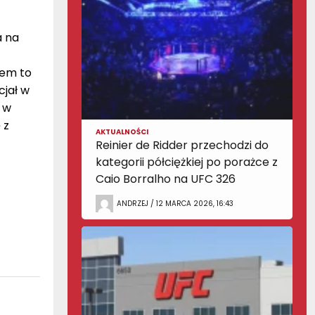
a na
łem to
cjał w
 w
 z
AKTUALNOŚCI
Reinier de Ridder przechodzi do
kategorii półciężkiej po porażce z
Caio Borralho na UFC 326
ANDRZEJ / 12 MARCA 2026, 16:43