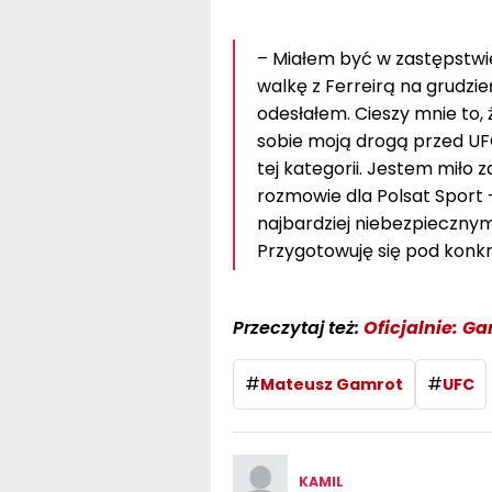
– Miałem być w zastępstwie
walkę z Ferreirą na grudzi
odesłałem. Cieszy mnie to,
sobie moją drogą przed UFC
tej kategorii. Jestem miło
rozmowie dla Polsat Sport –
najbardziej niebezpiecznym
Przygotowuję się pod konk
Przeczytaj też:
Oficjalnie: Ga
#
#
Mateusz Gamrot
UFC
KAMIL