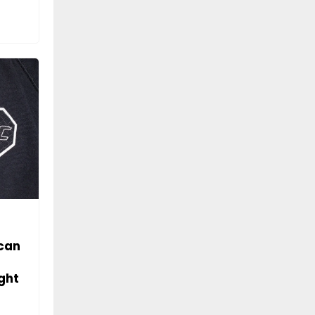
can
ght