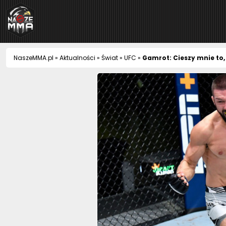
NaszeMMA
NaszeMMA.pl
»
Aktualności
»
Świat
»
UFC
»
Gamrot: Cieszy mnie to,