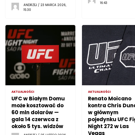
16:43
ANDRZEJ / 23 MARCA 2026,
15:30
AKTUALNOŚCI
AKTUALNOŚCI
UFC w Białym Domu
Renato Moicano
może kosztować do
kontra Chris Dun
60 mln dolarów —
w głównym
gala 14 czerwca z
pojedynku UFC Fi
około 5 tys. widzów
Night 272 w Las
Vegas