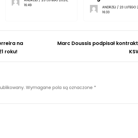
ANDRZEJ / 25 LUTEGO 2026,
16:49
ANDRZEJ / 23 LUTEGO 
16:33
erreira na
Marc Doussis podpisał kontrakt
21 roku!
KS
publikowany.
Wymagane pola są oznaczone
*