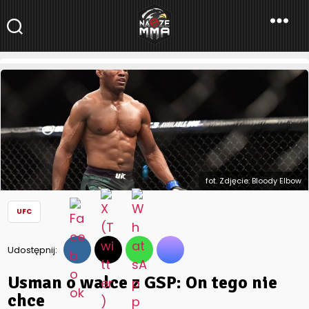
NaszeMMA
NaszeMMA.pl
»
Aktualności
»
Świat
»
UFC
»
Usman o walce z GSP:
On tego nie chce
fot. Zdjęcie: Bloody Elbow
UFC
Udostępnij:
Usman o walce z GSP: On tego nie
chce