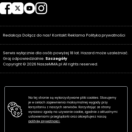
Redakcja
Dołącz do nas!
Kontakt
Reklama
Polityka prywatności
Serwis wyłącznie dla osób powyżej 18 lat. Hazard może uzależniać.
Szczegóły
Graj odpowiedzialnie.
Copyright © 2026 NaszeMMA.pl All rights reserved.
Na tej stronie są wykorzystywane pliki cookies. Stosujemy
je w celach zapewnienia maksymalnej wygody przy
korzystaniu z naszych serwisów. Korzystając ze strony
wyrażasz zgodę na używanie cookie, zgodnie z aktualnymi
ustawieniami przeglądarki oraz akceptujesz naszą
politykę prywatności.