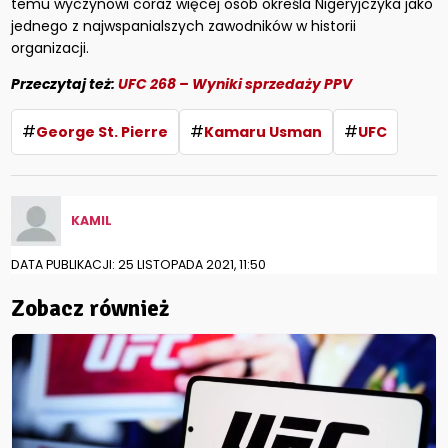
temu wyczynowi coraz więcej osób określa Nigeryjczyka jako
jednego z najwspanialszych zawodników w historii
organizacji.
Przeczytaj też:
UFC 268 – Wyniki sprzedaży PPV
#
#
#
George St. Pierre
Kamaru Usman
UFC
KAMIL
DATA PUBLIKACJI: 25 LISTOPADA 2021, 11:50
Zobacz również