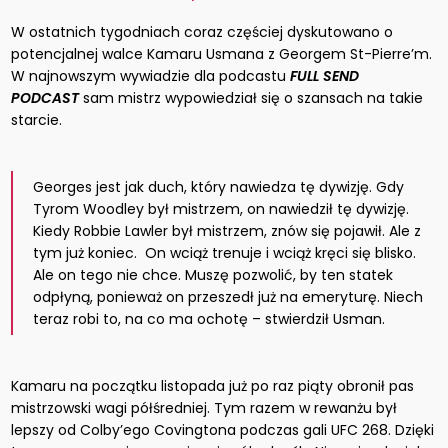
W ostatnich tygodniach coraz częściej dyskutowano o
potencjalnej walce Kamaru Usmana z Georgem St-Pierre’m.
W najnowszym wywiadzie dla podcastu
FULL SEND
PODCAST
sam mistrz wypowiedział się o szansach na takie
starcie.
Georges jest jak duch, który nawiedza tę dywizję. Gdy
Tyrom Woodley był mistrzem, on nawiedził tę dywizję.
Kiedy Robbie Lawler był mistrzem, znów się pojawił. Ale z
tym już koniec. On wciąż trenuje i wciąż kręci się blisko.
Ale on tego nie chce. Muszę pozwolić, by ten statek
odpłyną, ponieważ on przeszedł już na emeryturę. Niech
teraz robi to, na co ma ochotę – stwierdził Usman.
Kamaru na początku listopada już po raz piąty obronił pas
mistrzowski wagi półśredniej. Tym razem w rewanżu był
lepszy od Colby’ego Covingtona podczas gali UFC 268. Dzięki