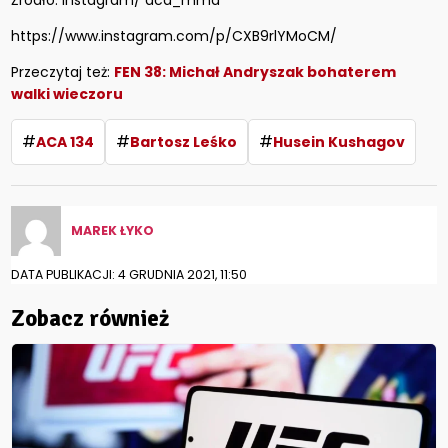
Źródło: Instagram/ aca_mma
https://www.instagram.com/p/CXB9rlYMoCM/
Przeczytaj też:
FEN 38: Michał Andryszak bohaterem
walki wieczoru
#
#
#
ACA 134
Bartosz Leśko
Husein Kushagov
MAREK ŁYKO
DATA PUBLIKACJI: 4 GRUDNIA 2021, 11:50
Zobacz również