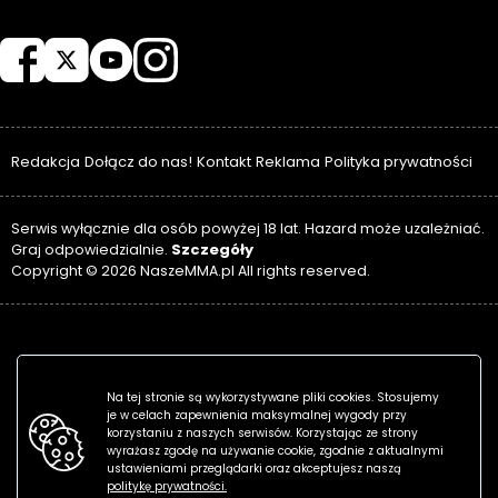
NASZEMMA
Redakcja
Dołącz do nas!
Kontakt
Reklama
Polityka prywatności
Serwis wyłącznie dla osób powyżej 18 lat. Hazard może uzależniać.
Szczegóły
Graj odpowiedzialnie.
Copyright © 2026 NaszeMMA.pl All rights reserved.
Na tej stronie są wykorzystywane pliki cookies. Stosujemy
je w celach zapewnienia maksymalnej wygody przy
korzystaniu z naszych serwisów. Korzystając ze strony
wyrażasz zgodę na używanie cookie, zgodnie z aktualnymi
ustawieniami przeglądarki oraz akceptujesz naszą
politykę prywatności.