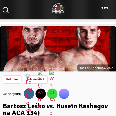
NaszeMMA
NaszeMMA.pl
»
Aktualności
»
Świat
»
Bellator
»
Bartosz Leśko vs.
Husein Kashagov na ACA 134!
fot. Fot. Facebook/ ACA
Bellator
Polskie MMA
Udostępnij:
Bartosz Leśko vs. Husein Kashagov
na ACA 134!