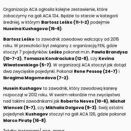
Organizacja ACA ogłosiła kolejne zestawienie, które
zobaczymy na gali ACA 134. Będzie to starcie w kategorii
średniej, w którym
Bartosz Leśko (11-1-2)
podejmie
Huseina Kushagova (15-6)
.
Bartosz Leśko
to zawodnik zawodowo walczący od 2015
roku. W przeszłości był związany z organizacją FEN, gdzie
stoczył 7 pojedynków.
Leśko
pokonał m.in.
Pawła Brandysa
(10-7-2)
,
Tomasza Kondraciuka (12-8)
, czy
Kevina
Wiwatowskiego (5-7)
. W organizacji ACA stoczył jak dotąd
dwa zwycięskie pojedynki. Pokonał
Rene Pessoę (24-7)
i
Ibragima Magomedova (7-2)
.
Husein Kushagov
to zawodnik, który zawodową karierę
rozpoczął w 2012 roku. W swoim rekordzie ma zwycięstwa
nad takimi zawodnikami jak
Roberto Neves (10-6)
,
Michał
Wiencek (9-7)
, czy
Mikhaila Dolgova (9-3)
. Swój ostatni
pojedynek
Kushagov
stoczył na gali ACA 126, gdzie pokonał
Marco Piratę (16-8)
.