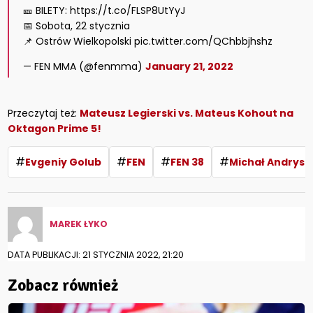
🎫 BILETY: https://t.co/FLSP8UtYyJ
📅 Sobota, 22 stycznia
📌 Ostrów Wielkopolski pic.twitter.com/QChbbjhshz
— FEN MMA (@fenmma)
January 21, 2022
Przeczytaj też:
Mateusz Legierski vs. Mateus Kohout na
Oktagon Prime 5!
#
#
#
#
Evgeniy Golub
FEN
FEN 38
Michał Andrysz
MAREK ŁYKO
DATA PUBLIKACJI: 21 STYCZNIA 2022, 21:20
Zobacz również