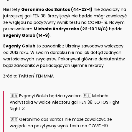
Niestety
Geronimo dos Santos (44-23-1)
nie zawalczy na
jutrzejszej gali FEN 38. Brazylijczyk nie będzie mógł zawalczyć
ze względu na pozytywny wynik testu na COVID-19. Nowym
przeciwnikiem
Michała Andryszaka (22-10 1 N/C)
będzie
Evgeniy Golub (14-9)
.
Evgeniy Golub
to zawodnik z Ukrainy zawodowo walczący
od 2013 roku. W swoim dorobku nie ma jak dotąd żadnych
wartościowych zwycięstw. Pokonywał głównie debiutantów,
bądź zawodników posiadających ujemne rekordy.
Źródło: Twitter/ FEN MMA
🇺🇦 Evgenyi Golub będzie rywalem 🇵🇱 Michała
Andryszaka w walce wieczoru gali FEN 38: LOTOS Fight
Night ⚔
🇧🇷 Geronimo dos Santos nie może zawalczyć ze
względu na pozytywny wynik testu na COVID-19.