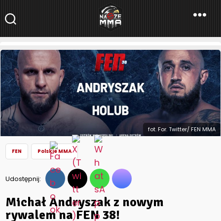
NaszeMMA
NaszeMMA.pl
»
Aktualności
»
Polskie MMA
»
FEN
»
Michał Andryszak
z nowym rywalem na FEN 38!
fot. For. Twitter/ FEN MMA
FEN
Polskie MMA
Udostępnij:
Michał Andryszak z nowym
rywalem na FEN 38!