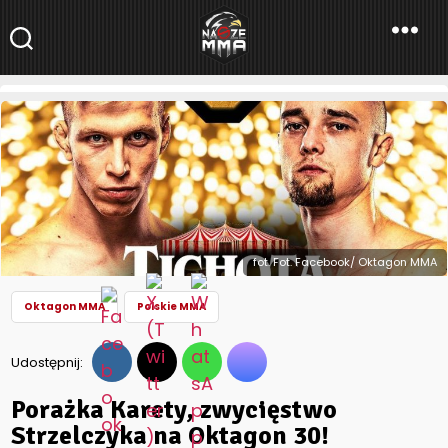
NaszeMMA
NaszeMMA.pl
»
Porażka Karety, zwycięstwo Strzelczyka na
Oktagon 30!
fot. Fot. Facebook/ Oktagon MMA
Oktagon MMA
Polskie MMA
Udostępnij:
Porażka Karety, zwycięstwo
Strzelczyka na Oktagon 30!