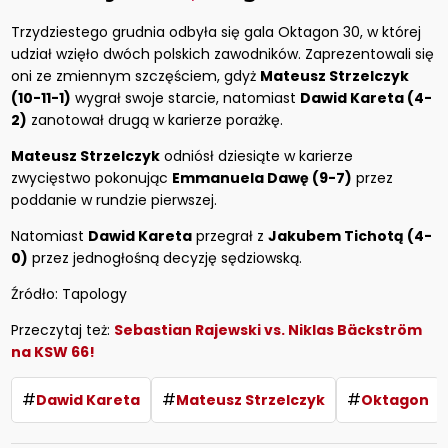
Trzydziestego grudnia odbyła się gala Oktagon 30, w której
udział wzięło dwóch polskich zawodników. Zaprezentowali się
oni ze zmiennym szczęściem, gdyż
Mateusz Strzelczyk
(10-11-1)
wygrał swoje starcie, natomiast
Dawid Kareta (4-
2)
zanotował drugą w karierze porażkę.
Mateusz Strzelczyk
odniósł dziesiąte w karierze
zwycięstwo pokonując
Emmanuela Dawę (9-7)
przez
poddanie w rundzie pierwszej.
Natomiast
Dawid Kareta
przegrał z
Jakubem Tichotą (4-
0)
przez jednogłośną decyzję sędziowską.
Źródło: Tapology
Przeczytaj też:
Sebastian Rajewski vs. Niklas Bäckström
na KSW 66!
#
#
#
Dawid Kareta
Mateusz Strzelczyk
Oktagon