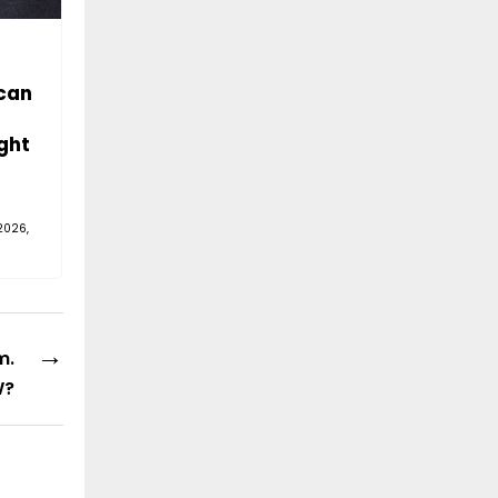
can
ght
2026,
→
m.
W?