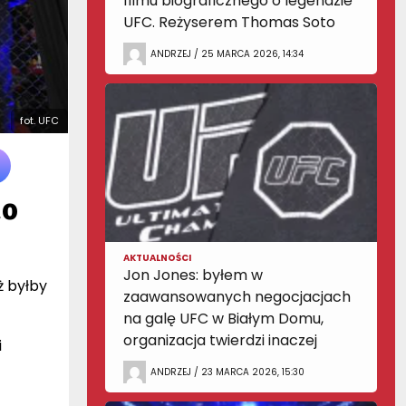
filmu biograficznego o legendzie
UFC. Reżyserem Thomas Soto
ANDRZEJ / 25 MARCA 2026, 14:34
fot. UFC
do
AKTUALNOŚCI
Jon Jones: byłem w
ż byłby
zaawansowanych negocjacjach
na galę UFC w Białym Domu,
organizacja twierdzi inaczej
i
ANDRZEJ / 23 MARCA 2026, 15:30