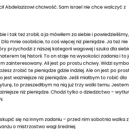
ł Abdelazizowi chciwość. Sam Israel nie chce walczyć z
i tak też zrobił, a ja mówiłem za siebie i powiedzieliśmy,
la mnie osobiście, to coś więcej niż pieniądze. Ja też n
óry przychodzi z niższej kategorii wagowej i szuka dla siebi
terem tej historii. To on staje na wysokości zadania i to j
tym zainteresowany. Ali jest po prostu chciwy. Widzi symbo
żesz zrobić te pieniądze gdzie indziej. Ale on jest po pros
 jest ważniejsze niż pieniądze. Jeśli miałbym to robić dla
yturę, to przeszedłbym na nią już trzy walki temu. Jestem
ważniejsze niż pieniądze. Chodzi tylko o dziedzictwo – wytł
N.
 skupić się na innym zadaniu – przed nim sobotnia walka z
nżu o mistrzostwo wagi średniej.