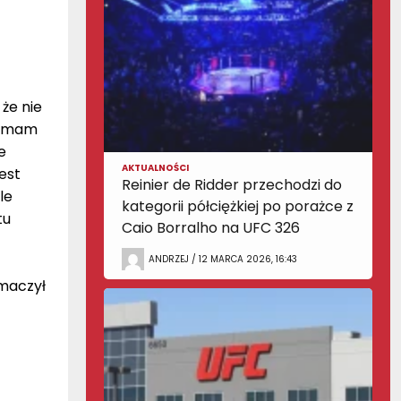
 że nie
ie mam
e
AKTUALNOŚCI
est
Reinier de Ridder przechodzi do
le
kategorii półciężkiej po porażce z
tu
Caio Borralho na UFC 326
ANDRZEJ / 12 MARCA 2026, 16:43
umaczył