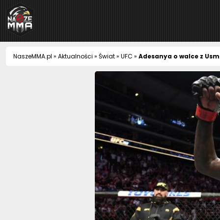
NaszeMMA
NaszeMMA.pl
»
Aktualności
»
Świat
»
UFC
»
Adesanya o walce z Usm