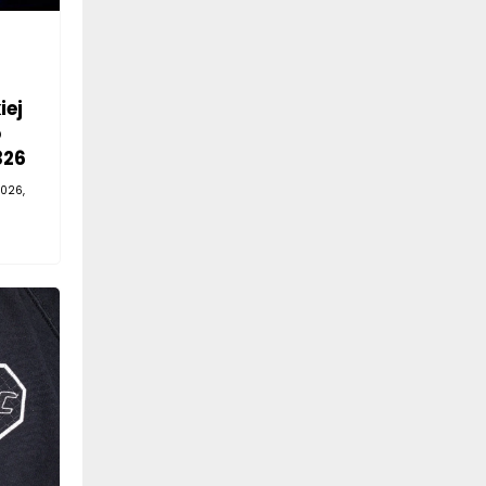
iej
o
326
026,