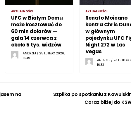
AKTUALNOŚCI
AKTUALNOŚCI
UFC w Białym Domu
Renato Moicano
może kosztować do
kontra Chris Dun
60 mln dolarów —
w głównym
gala 14 czerwca z
pojedynku UFC Fi
około 5 tys. widzów
Night 272 w Las
Vegas
ANDRZEJ / 25 LUTEGO 2026,
16:49
ANDRZEJ / 23 LUTEGO 
16:33
jasem na
Szpilka po spotkaniu z Kawulski
Coraz bliżej do KS