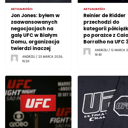
AKTUALNOŚCI
AKTUALNOŚCI
Jon Jones: byłem w
Reinier de Ridder
zaawansowanych
przechodzi do
negocjacjach na
kategorii półciężk
galę UFC w Białym
po porażce z Cai
Domu, organizacja
Borralho na UFC 
twierdzi inaczej
ANDRZEJ / 12 MARCA 2
16:43
ANDRZEJ / 23 MARCA 2026,
15:30