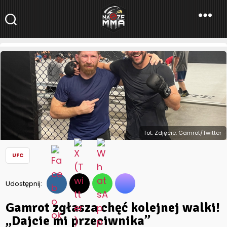
NaszeMMA
NaszeMMA.pl
»
Aktualności
»
Świat
»
UFC
»
Gamrot zgłasza chęć
kolejnej walki! „Dajcie mi przeciwnika”
fot. Zdjęcie: Gamrot/Twitter
UFC
Udostępnij:
Gamrot zgłasza chęć kolejnej walki!
„Dajcie mi przeciwnika”