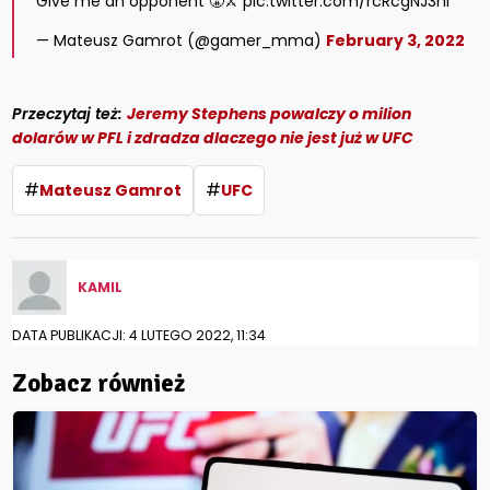
Give me an opponent 😤⚔️ pic.twitter.com/rcRcgNJ3hI
— Mateusz Gamrot (@gamer_mma)
February 3, 2022
Przeczytaj też:
Jeremy Stephens powalczy o milion
dolarów w PFL i zdradza dlaczego nie jest już w UFC
#
#
Mateusz Gamrot
UFC
KAMIL
DATA PUBLIKACJI: 4 LUTEGO 2022, 11:34
Zobacz również