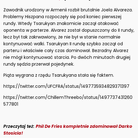
Zawodnik urodzony w Armenii rozbił brutalnie Joela Alvareza.
Problemy Hiszpana rozpoczęły się pod koniec pierwszej
rundy. Wtedy Tsarukyan znakomicie zaczął atakować
oponenta w parterze. Alvarez został dopuszczony do II rundy,
lecz był tak zakrwawiony, że nie był w stanie normalnie
kontynuować walki. Tsarukyan II rundę szybko zaczął od
parteru i właściwie cały czas dominował. Bezradny Alvarez
nie mógł kontynuować starcia. Po dwóch minutach drugiej
rundy sędzia przerwał pojedynek.
Piąta wygrana z rzędu Tsarukyana stała się faktem.
https://twitter.com/UFCFRA/status/1497735934829371397
https://twitter.com/ChillemThreebo/status/1497737431260
577801
Przeczytaj też:
Phil De Fries kompletnie zdominował Darko
Stosicia!