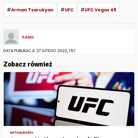
#
#
#
Arman Tsarukyan
UFC
UFC Vegas 49
KAMIL
DATA PUBLIKACJI: 27 LUTEGO 2022, 1:57
Zobacz również
AKTUALNOŚCI