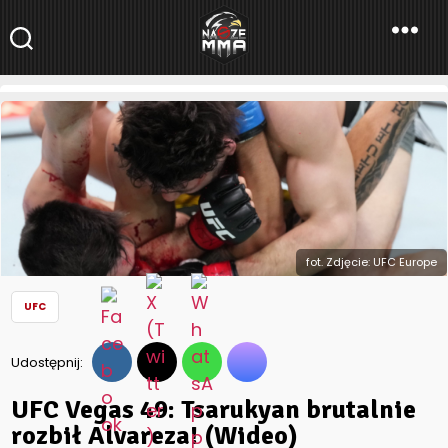
NaszeMMA
NaszeMMA.pl
»
Aktualności
»
Świat
»
UFC
»
UFC Vegas 49:
Tsarukyan brutalnie rozbił Alvareza! (Wideo)
fot. Zdjęcie: UFC Europe
UFC
Udostępnij:
UFC Vegas 49: Tsarukyan brutalnie
rozbił Alvareza! (Wideo)