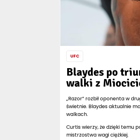
UFC
Blaydes po tri
walki z Miocic
„Razor” rozbił oponenta w dru
świetnie. Blaydes aktualnie m
walkach.
Curtis wierzy, że dzięki temu
mistrzostwa wagi ciężkiej.