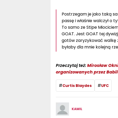
Postrzegam je jako taką s
passę i właśnie walczył o t
To samo ze Stipe Miociciem
GOAT. Jest GOAT tej dywizji w
gotów zaryzykować walkę ze
byłaby dla mnie kolejną rz
Przeczytaj też:
Mirosław Okn
organizowanych przez Babi
#
#
Curtis Blaydes
UFC
KAMIL