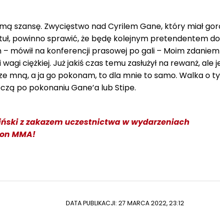
amą szansę. Zwycięstwo nad Cyrilem Gane, który miał go
ytuł, powinno sprawić, że będę kolejnym pretendentem do 
 – mówił na konferencji prasowej po gali – Moim zdaniem 
agi ciężkiej. Już jakiś czas temu zasłużył na rewanż, ale jeś
 mną, a ja go pokonam, to dla mnie to samo. Walka o ty
eczą po pokonaniu Gane’a lub Stipe.
iński z zakazem uczestnictwa w wydarzeniach
lon MMA!
DATA PUBLIKACJI: 27 MARCA 2022, 23:12