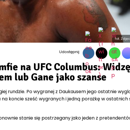
fot. Zdję
Udostępnij:
umfie na UFC Columbus: Widz
iem lub Gane jako szanse
giej rundzie. Po wygranej z Daukausem jego ostatnie wygl
a na koncie sześć wygranych i jedną porażkę w ostatnich 
 ponownie stanie się postrzegany jako jeden z pretendent