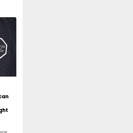
can
ght
2026,