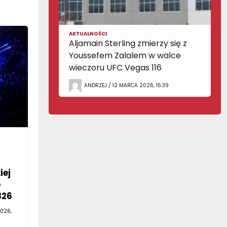
AKTUALNOŚCI
Aljamain Sterling zmierzy się z
Youssefem Zalalem w walce
wieczoru UFC Vegas 116
ANDRZEJ / 12 MARCA 2026, 15:39
iej
o
326
026,