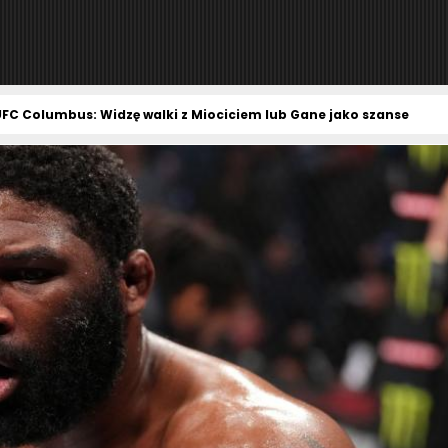
UFC Columbus: Widzę walki z Miociciem lub Gane jako szanse