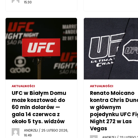
15:30
AKTUALNOŚCI
AKTUALNOŚCI
UFC w Białym Domu
Renato Moicano
może kosztować do
kontra Chris Dun
60 mln dolarów —
w głównym
gala 14 czerwca z
pojedynku UFC Fi
około 5 tys. widzów
Night 272 w Las
Vegas
ANDRZEJ / 25 LUTEGO 2026,
16:49
ANDRZEJ / 23 LUTEGO 