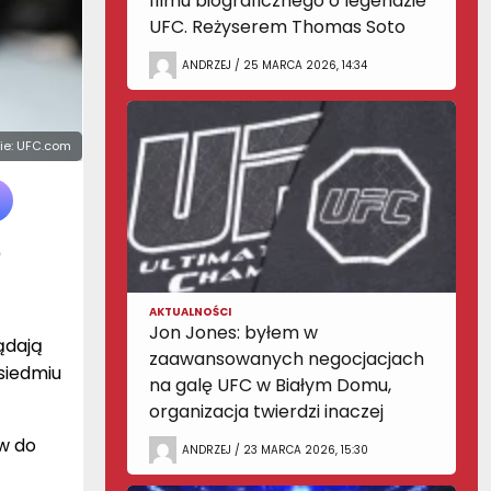
filmu biograficznego o legendzie
UFC. Reżyserem Thomas Soto
ANDRZEJ / 25 MARCA 2026, 14:34
cie: UFC.com
ę
AKTUALNOŚCI
Jon Jones: byłem w
ądają
zaawansowanych negocjacjach
siedmiu
na galę UFC w Białym Domu,
organizacja twierdzi inaczej
ów do
ANDRZEJ / 23 MARCA 2026, 15:30