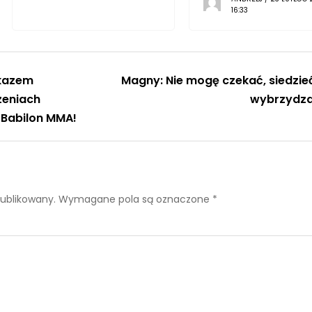
16:33
akazem
Magny: Nie mogę czekać, siedzieć
zeniach
wybrzydz
Babilon MMA!
publikowany.
Wymagane pola są oznaczone
*