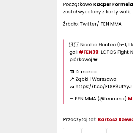
Początkowo
Kacper Formel
został wycofany z karty walk.
Źródło: Twitter/ FEN MMA
🇲🇩 Nicolae Hantea (5-1, 1
gali
#FEN39
: LOTOS Fight 
piórkowej 👑
📅 12 marca
📍 Ząbki | Warszawa
🎫 https://t.co/FLSP8UtYyJ
— FEN MMA (@fenmma)
M
Przeczytaj też:
Bartosz Szew