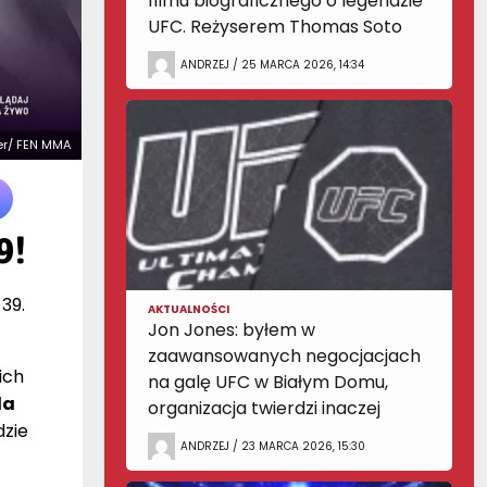
filmu biograficznego o legendzie
UFC. Reżyserem Thomas Soto
ANDRZEJ / 25 MARCA 2026, 14:34
tter/ FEN MMA
9!
39.
AKTUALNOŚCI
Jon Jones: byłem w
zaawansowanych negocjacjach
ich
na galę UFC w Białym Domu,
la
organizacja twierdzi inaczej
dzie
ANDRZEJ / 23 MARCA 2026, 15:30