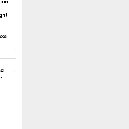
can
ght
2026,
→
na
r!