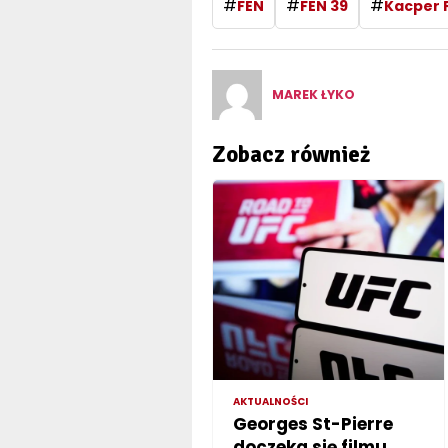
#
#
#
FEN
FEN 39
Kacper 
MAREK ŁYKO
Zobacz również
AKTUALNOŚCI
Georges St-Pierre
doczeka się filmu