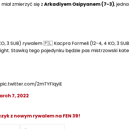
a
miał zmierzyć się z
Arkadiyem Osipyanem (7-3)
, jedn
 KO, 3 SUB) rywalem 🇵🇱 Kacpra Formeli (12-4, 4 KO, 3 SU
Night. Stawką tego pojedynku będzie pas mistrzowski kate
 pic.twitter.com/2mTYFIqyiE
arch 7, 2022
czyk z nowym rywalem na FEN 39!