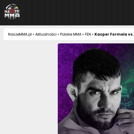
NaszeMMA
NaszeMMA.pl
»
Aktualności
»
Polskie MMA
»
FEN
»
Kacper Formela vs.