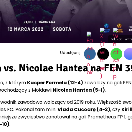
fot. Fot. Twi
Udostępnij:
 vs. Nicolae Hantea na FEN 3
la, z którym
Kacper Formela (12-4)
zawalczy na gali FEN 
 pochodzący z Mołdawii
Nicolea Hantea (5-1)
.
zawodnik zawodowo walczący od 2019 roku. Większość swo
les FC. Pokonał tam m.in.
Vlada Cucoarę (4-2)
, czy
Kiril
nniejsze zwycięstwo zanotował na gali Prometheus FP 1, g
-10)
.