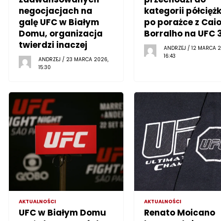
negocjacjach na
kategorii półciężk
galę UFC w Białym
po porażce z Cai
Domu, organizacja
Borralho na UFC 
twierdzi inaczej
ANDRZEJ / 12 MARCA 2
16:43
ANDRZEJ / 23 MARCA 2026,
15:30
AKTUALNOŚCI
AKTUALNOŚCI
UFC w Białym Domu
Renato Moicano