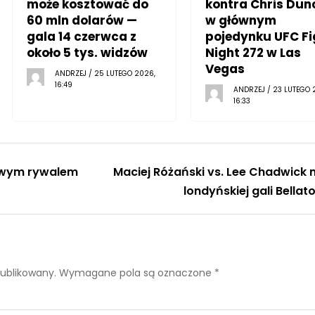
może kosztować do
kontra Chris Dun
60 mln dolarów —
w głównym
gala 14 czerwca z
pojedynku UFC Fi
około 5 tys. widzów
Night 272 w Las
Vegas
ANDRZEJ / 25 LUTEGO 2026,
16:49
ANDRZEJ / 23 LUTEGO 
16:33
owym rywalem
Maciej Różański vs. Lee Chadwick 
londyńskiej gali Bellato
publikowany.
Wymagane pola są oznaczone
*