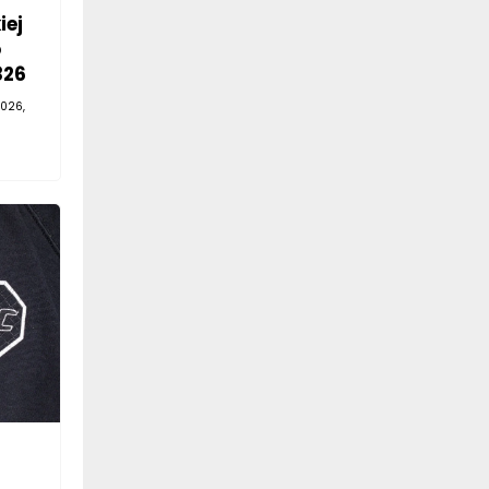
iej
o
326
026,