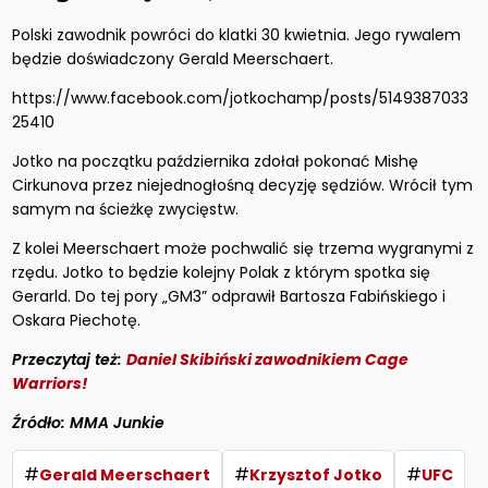
Polski zawodnik powróci do klatki 30 kwietnia. Jego rywalem
będzie doświadczony Gerald Meerschaert.
https://www.facebook.com/jotkochamp/posts/5149387033
25410
Jotko na początku października zdołał pokonać Mishę
Cirkunova przez niejednogłośną decyzję sędziów. Wrócił tym
samym na ścieżkę zwycięstw.
Z kolei Meerschaert może pochwalić się trzema wygranymi z
rzędu. Jotko to będzie kolejny Polak z którym spotka się
Gerarld. Do tej pory „GM3” odprawił Bartosza Fabińskiego i
Oskara Piechotę.
Przeczytaj też:
Daniel Skibiński zawodnikiem Cage
Warriors!
Źródło: MMA Junkie
#
#
#
Gerald Meerschaert
Krzysztof Jotko
UFC