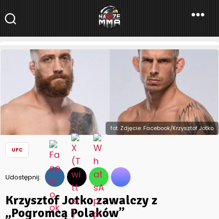
NaszeMMA
NaszeMMA.pl
»
Aktualności
»
Świat
»
UFC
»
Krzysztof Jotko
zawalczy z „Pogromcą Polaków”
fot. Zdjęcie: Facebook/Krzysztof Jotko
UFC
Udostępnij:
Krzysztof Jotko zawalczy z
„Pogromcą Polaków”