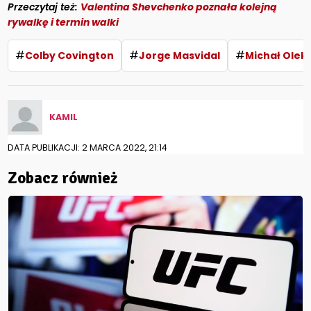
Przeczytaj też:
Valentina Shevchenko poznała kolejną
rywalkę i termin walki
#
#
#
Colby Covington
Jorge Masvidal
Michał Olek
KAMIL
DATA PUBLIKACJI: 2 MARCA 2022, 21:14
Zobacz również