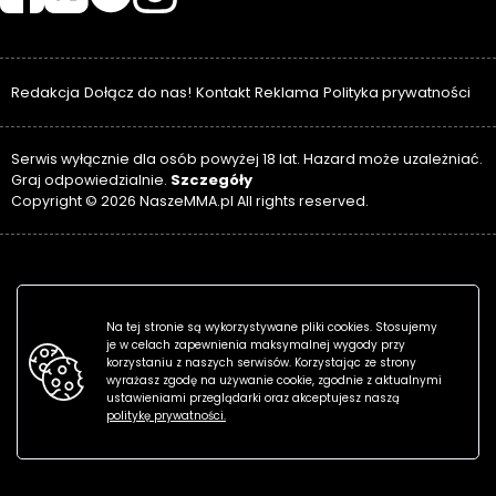
Redakcja
Dołącz do nas!
Kontakt
Reklama
Polityka prywatności
Serwis wyłącznie dla osób powyżej 18 lat. Hazard może uzależniać.
Szczegóły
Graj odpowiedzialnie.
Copyright © 2026 NaszeMMA.pl All rights reserved.
Na tej stronie są wykorzystywane pliki cookies. Stosujemy
je w celach zapewnienia maksymalnej wygody przy
korzystaniu z naszych serwisów. Korzystając ze strony
wyrażasz zgodę na używanie cookie, zgodnie z aktualnymi
ustawieniami przeglądarki oraz akceptujesz naszą
politykę prywatności.