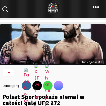
NaszeMMA
NaszeMMA.pl
»
Aktualności
»
Świat
»
UFC
»
Polsat Sport pokaże
niemal w całości galę UFC 272
fot. Zdjęcie: UFC
UFC
Udostępnij:
Polsat Sport pokaże niemal w
całości galę UFC 272