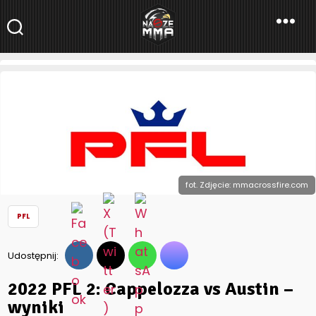
NaszeMMA
NaszeMMA.pl
»
Aktualności
»
Świat
»
PFL
»
2022 PFL 2: Cappelozza
vs Austin – wyniki
fot. Zdjęcie: mmacrossfire.com
PFL
Udostępnij:
2022 PFL 2: Cappelozza vs Austin –
wyniki