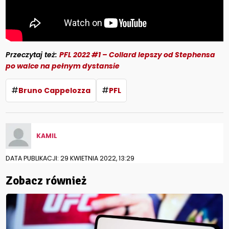
Przeczytaj też:
PFL 2022 #1 – Collard lepszy od Stephensa
po walce na pełnym dystansie
#
#
Bruno Cappelozza
PFL
KAMIL
DATA PUBLIKACJI: 29 KWIETNIA 2022, 13:29
Zobacz również