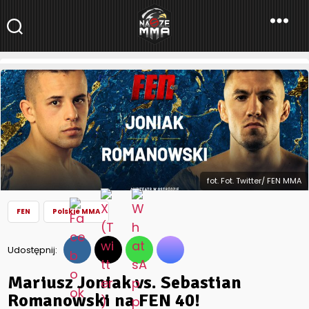
NaszeMMA
NaszeMMA.pl
»
Aktualności
»
Polskie MMA
»
FEN
»
Mariusz Joniak vs.
Sebastian Romanowski na FEN 40!
fot. Fot. Twitter/ FEN MMA
FEN
Polskie MMA
Udostępnij:
Mariusz Joniak vs. Sebastian
Romanowski na FEN 40!