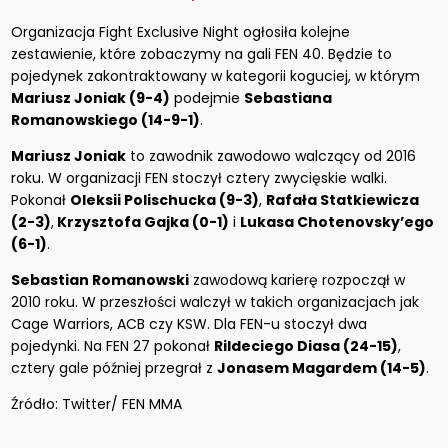
Organizacja Fight Exclusive Night ogłosiła kolejne
zestawienie, które zobaczymy na gali FEN 40. Będzie to
pojedynek zakontraktowany w kategorii koguciej, w którym
Mariusz Joniak (9-4)
podejmie
Sebastiana
Romanowskiego (14-9-1)
.
Mariusz Joniak
to zawodnik zawodowo walczący od 2016
roku. W organizacji FEN stoczył cztery zwycięskie walki.
Pokonał
Oleksii Polischucka (9-3)
,
Rafała Statkiewicza
(2-3)
,
Krzysztofa Gajka (0-1)
i
Lukasa Chotenovsky’ego
(6-1)
.
Sebastian Romanowski
zawodową karierę rozpoczął w
2010 roku. W przeszłości walczył w takich organizacjach jak
Cage Warriors, ACB czy KSW. Dla FEN-u stoczył dwa
pojedynki. Na FEN 27 pokonał
Rildeciego Diasa (24-15)
,
cztery gale później przegrał z
Jonasem Magardem (14-5)
.
Źródło: Twitter/ FEN MMA