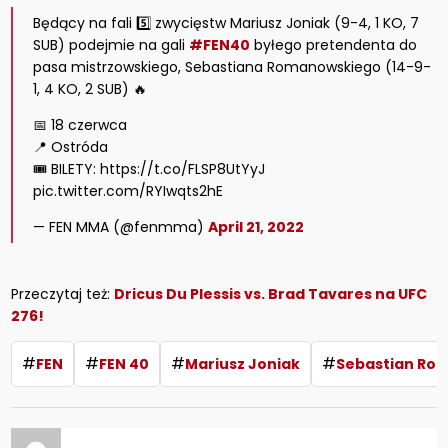
Będący na fali 5️⃣ zwycięstw Mariusz Joniak (9-4, 1 KO, 7
SUB) podejmie na gali
#FEN40
byłego pretendenta do
pasa mistrzowskiego, Sebastiana Romanowskiego (14-9-
1, 4 KO, 2 SUB) 🔥
📅 18 czerwca
📍 Ostróda
🎟️ BILETY: https://t.co/FLSP8UtYyJ
pic.twitter.com/RYIwqts2hE
— FEN MMA (@fenmma)
April 21, 2022
Przeczytaj też:
Dricus Du Plessis vs. Brad Tavares na UFC
276!
#
#
#
#
FEN
FEN 40
Mariusz Joniak
Sebastian Ro