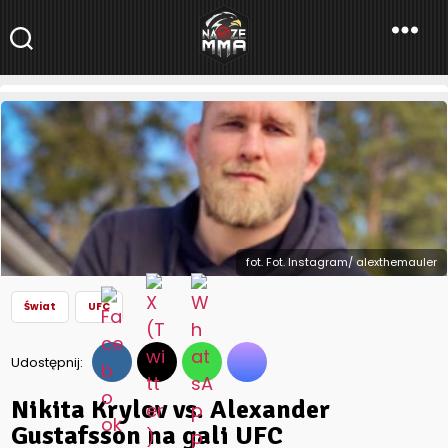
NaszeMMA
NaszeMMA.pl
»
Aktualności
»
Świat
»
UFC
»
Nikita Krylov vs.
Alexander Gustafsson na gali UFC zaplanowanej na 23 lipca!
fot. Fot. Instagram/ alexthemauler
Świat
UFC
Udostępnij:
Nikita Krylov vs. Alexander
Gustafsson na gali UFC