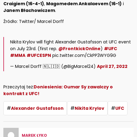
Craigiem (16-4-1)
,
Magomedem Ankalaevem (16-1)
i
Janem Błachowiczem
.
Źródło: Twitter/ Marcel Dorff
Nikita Krylov will fight Alexander Gustafsson at UFC event
on July 23rd. (first rep.
@FrontkickOnline
)
#UFC
#MMA
#UFCESPN
pic.twitter.com/CkPP3WYG9G
— Marcel Dorff 🇳🇱🇮🇩 (@BigMarcel24)
April 27, 2022
Przeczytaj też:
Doniesienia: Oumar Sy zawalczy o
kontrakt z UFC!
#
#
#
Alexander Gustafsson
Nikita Krylov
UFC
MAREK ŁYKO