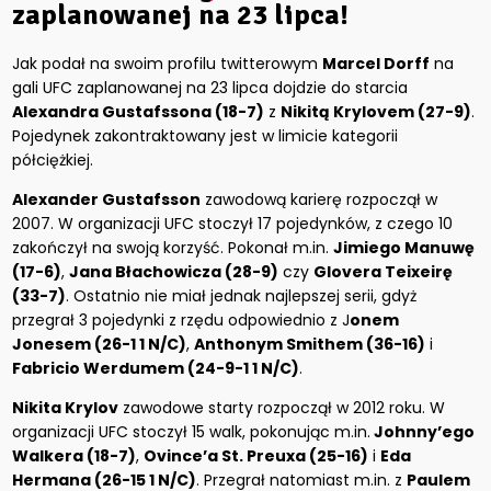
zaplanowanej na 23 lipca!
Jak podał na swoim profilu twitterowym
Marcel Dorff
na
gali UFC zaplanowanej na 23 lipca dojdzie do starcia
Alexandra Gustafssona (18-7)
z
Nikitą Krylovem (27-9)
.
Pojedynek zakontraktowany jest w limicie kategorii
półciężkiej.
Alexander Gustafsson
zawodową karierę rozpoczął w
2007. W organizacji UFC stoczył 17 pojedynków, z czego 10
zakończył na swoją korzyść. Pokonał m.in.
Jimiego Manuwę
(17-6)
,
Jana Błachowicza (28-9)
czy
Glovera Teixeirę
(33-7)
. Ostatnio nie miał jednak najlepszej serii, gdyż
przegrał 3 pojedynki z rzędu odpowiednio z J
onem
Jonesem (26-1 1 N/C)
,
Anthonym Smithem (36-16)
i
Fabricio Werdumem (24-9-1 1 N/C)
.
Nikita Krylov
zawodowe starty rozpoczął w 2012 roku. W
organizacji UFC stoczył 15 walk, pokonując m.in.
Johnny’ego
Walkera (18-7)
,
Ovince’a St. Preuxa (25-16)
i
Eda
Hermana (26-15 1 N/C)
. Przegrał natomiast m.in. z
Paulem