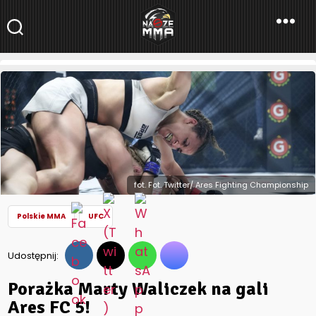
NaszeMMA
NaszeMMA.pl
»
Aktualności
»
Świat
»
UFC
»
Porażka Marty Waliczek
na gali Ares FC 5!
fot. Fot. Twitter/ Ares Fighting Championship
Polskie MMA
UFC
Udostępnij:
Porażka Marty Waliczek na gali
Ares FC 5!