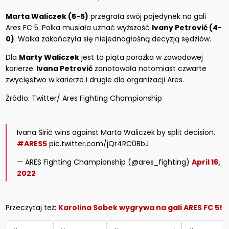
Marta Waliczek (5-5)
przegrała swój pojedynek na gali
Ares FC 5. Polka musiała uznać wyższość
Ivany Petrović (4-
0)
. Walka zakończyła się niejednogłośną decyzją sędziów.
Dla
Marty Waliczek
jest to piąta porażka w zawodowej
karierze.
Ivana Petrović
zanotowała natomiast czwarte
zwycięstwo w karierze i drugie dla organizacji Ares.
Źródło: Twitter/ Ares Fighting Championship
Ivana Širić wins against Marta Waliczek by split decision.
#ARES5
pic.twitter.com/jQr4RC0BbJ
— ARES Fighting Championship (@ares_fighting)
April 16,
2022
Przeczytaj też:
Karolina Sobek wygrywa na gali ARES FC 5!