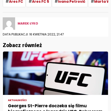
#
#
#
#
Ares FC
Ares FC 5
Ivana Petrović
Marta W
MAREK ŁYKO
DATA PUBLIKACJI: 16 KWIETNIA 2022, 21:47
Zobacz również
AKTUALNOŚCI
Georges St-Pierre doczeka się filmu