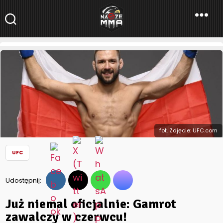
NaszeMMA
NaszeMMA.pl
»
Aktualności
»
Świat
»
UFC
»
Już niemal oficjalnie:
Gamrot zawalczy w czerwcu!
fot. Zdjęcie: UFC.com
UFC
Udostępnij:
Już niemal oficjalnie: Gamrot
zawalczy w czerwcu!