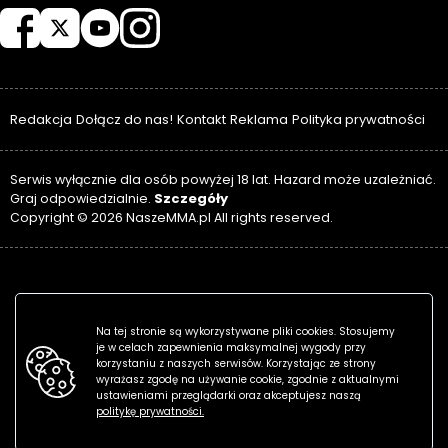
Redakcja
Dołącz do nas!
Kontakt
Reklama
Polityka prywatności
Serwis wyłącznie dla osób powyżej 18 lat. Hazard może uzależniać.
Szczegóły
Graj odpowiedzialnie.
Copyright © 2026 NaszeMMA.pl All rights reserved.
Na tej stronie są wykorzystywane pliki cookies. Stosujemy
je w celach zapewnienia maksymalnej wygody przy
korzystaniu z naszych serwisów. Korzystając ze strony
wyrażasz zgodę na używanie cookie, zgodnie z aktualnymi
ustawieniami przeglądarki oraz akceptujesz naszą
politykę prywatności.