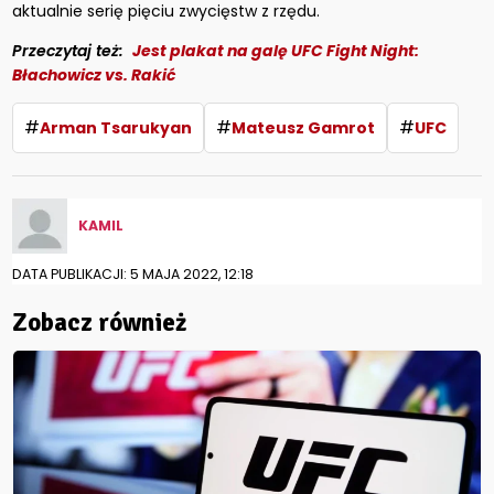
aktualnie serię pięciu zwycięstw z rzędu.
Przeczytaj też:
Jest plakat na galę UFC Fight Night:
Błachowicz vs. Rakić
#
#
#
Arman Tsarukyan
Mateusz Gamrot
UFC
KAMIL
DATA PUBLIKACJI: 5 MAJA 2022, 12:18
Zobacz również