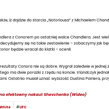
kże, iż dojdzie do starcia „Notoriousa” z Michaelem Chan
dlera z Conorem po ostatniej walce Chandlera. Jest wiel
 zdecydujemy się na takie zestawienie – zobaczymy jak bę
nor będzie wracał do klatki – ocenił.
rezultaty Conora nie są dobre. Wygrał zaledwie w jednej 
 tego ma dwie porażki z rzędu na koncie. Irlandczyk jedna
mi. Ostatnio musiał uznać wyższość Dustina Poiriera, przy
na efektowny nokaut Shevchenko (Wideo)
#
White
UFC