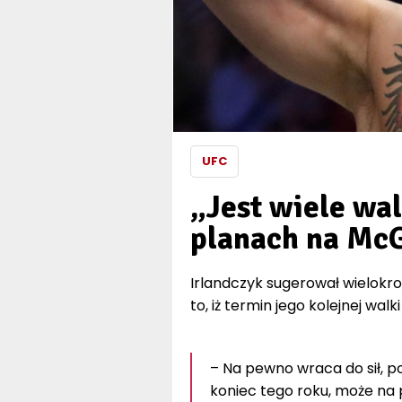
UFC
„Jest wiele wal
planach na Mc
Irlandczyk sugerował wielokrot
to, iż termin jego kolejnej walki
– Na pewno wraca do sił, p
koniec tego roku, może na