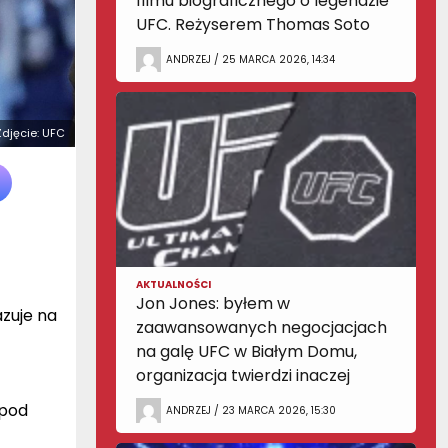
filmu biograficznego o legendzie
UFC. Reżyserem Thomas Soto
ANDRZEJ / 25 MARCA 2026, 14:34
 Zdjęcie: UFC
AKTUALNOŚCI
Jon Jones: byłem w
azuje na
zaawansowanych negocjacjach
na galę UFC w Białym Domu,
organizacja twierdzi inaczej
 pod
ANDRZEJ / 23 MARCA 2026, 15:30