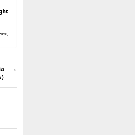
ght
2026,
→
ia
o)