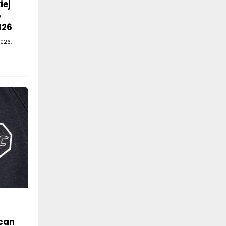
iej
o
326
026,
can