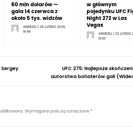
60 mln dolarów —
w głównym
gala 14 czerwca z
pojedynku UFC Fi
około 5 tys. widzów
Night 272 w Las
Vegas
ANDRZEJ / 25 LUTEGO 2026,
16:49
ANDRZEJ / 23 LUTEGO 
16:33
s Sergey
UFC 275: Najlepsze skończen
autorstwa bohaterów gali (Wide
publikowany.
Wymagane pola są oznaczone
*