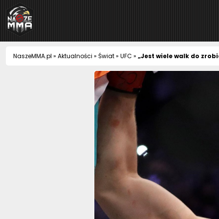
NaszeMMA
NaszeMMA.pl
»
Aktualności
»
Świat
»
UFC
»
„Jest wiele walk do zro