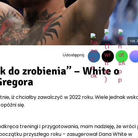
fot.
Udostępnij:
k do zrobienia” – White o
Gregora
nie, iż chciałby zawalczyć w 2022 roku. Wiele jednak wsk
 opóźni się.
odkręca treningi i przygotowania, mam nadzieję, że wróci
 początku przyszłego roku – zasugerował Dana White w