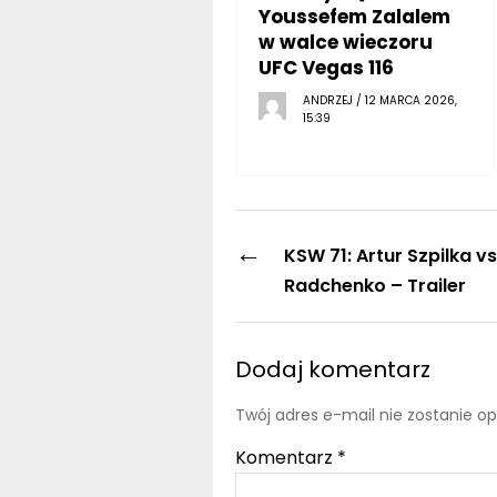
Youssefem Zalalem
w walce wieczoru
UFC Vegas 116
ANDRZEJ / 12 MARCA 2026,
15:39
←
KSW 71: Artur Szpilka v
Radchenko – Trailer
Dodaj komentarz
Twój adres e-mail nie zostanie o
Komentarz
*