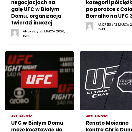
negocjacjach na
kategorii półciężk
galę UFC w Białym
po porażce z Cai
Domu, organizacja
Borralho na UFC 
twierdzi inaczej
ANDRZEJ / 12 MARCA 2
16:43
ANDRZEJ / 23 MARCA 2026,
15:30
AKTUALNOŚCI
AKTUALNOŚCI
UFC w Białym Domu
Renato Moicano
może kosztować do
kontra Chris Dun