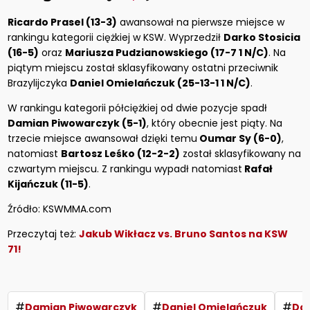
Ricardo Prasel (13-3)
awansował na pierwsze miejsce w
rankingu kategorii ciężkiej w KSW. Wyprzedził
Darko Stosicia
(16-5)
oraz
Mariusza Pudzianowskiego (17-7 1 N/C)
. Na
piątym miejscu został sklasyfikowany ostatni przeciwnik
Brazylijczyka
Daniel Omielańczuk (25-13-1 1 N/C)
.
W rankingu kategorii półciężkiej od dwie pozycje spadł
Damian Piwowarczyk (5-1)
, który obecnie jest piąty. Na
trzecie miejsce awansował dzięki temu
Oumar Sy (6-0)
,
natomiast
Bartosz Leśko (12-2-2)
został sklasyfikowany na
czwartym miejscu. Z rankingu wypadł natomiast
Rafał
Kijańczuk (11-5)
.
Źródło: KSWMMA.com
Przeczytaj też:
Jakub Wikłacz vs. Bruno Santos na KSW
71!
#
#
#
Damian Piwowarczyk
Daniel Omielańczuk
Dar