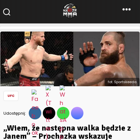
NaszeMMA
NaszeMMA.pl
»
Aktualności
»
Świat
»
UFC
»
„Wiem, że następna
walka będzie z Janem” – Prochazka wskazuje rywala na swoją
pierwszą obronę (WIDEO)
fot. Sportskeeda
UFC
Udostępnij:
„Wiem, że następna walka będzie z
Janem” – Prochazka wskazuje