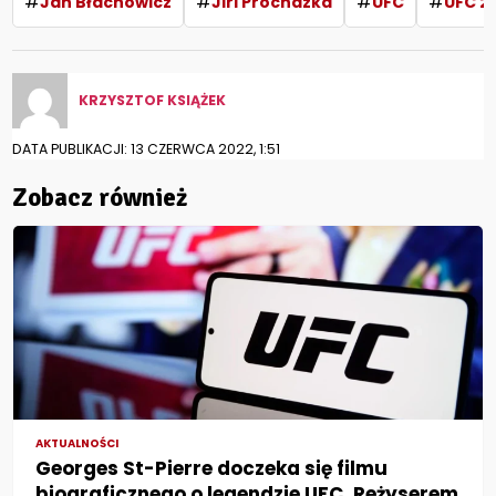
#
#
#
#
Jan Błachowicz
Jiri Prochazka
UFC
UFC 2
KRZYSZTOF KSIĄŻEK
DATA PUBLIKACJI: 13 CZERWCA 2022, 1:51
Zobacz również
AKTUALNOŚCI
Georges St-Pierre doczeka się filmu
biograficznego o legendzie UFC. Reżyserem