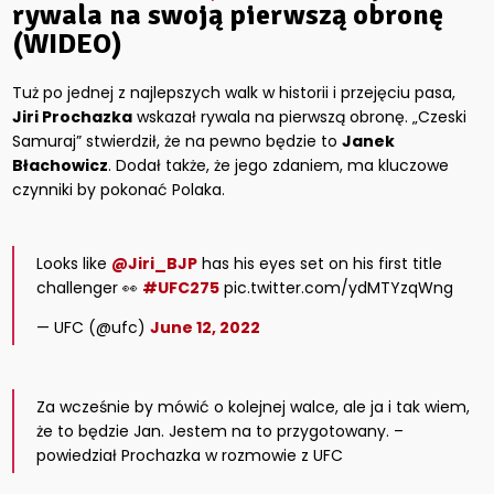
rywala na swoją pierwszą obronę
(WIDEO)
Tuż po jednej z najlepszych walk w historii i przejęciu pasa,
Jiri Prochazka
wskazał rywala na pierwszą obronę. „Czeski
Samuraj” stwierdził, że na pewno będzie to
Janek
Błachowicz
. Dodał także, że jego zdaniem, ma kluczowe
czynniki by pokonać Polaka.
Looks like
@Jiri_BJP
has his eyes set on his first title
challenger 👀
#UFC275
pic.twitter.com/ydMTYzqWng
— UFC (@ufc)
June 12, 2022
Za wcześnie by mówić o kolejnej walce, ale ja i tak wiem,
że to będzie Jan. Jestem na to przygotowany. –
powiedział Prochazka w rozmowie z UFC