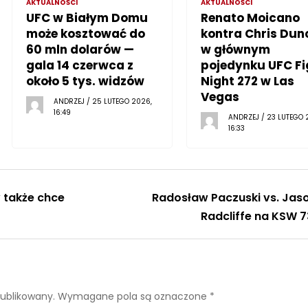
AKTUALNOŚCI
AKTUALNOŚCI
UFC w Białym Domu
Renato Moicano
może kosztować do
kontra Chris Dun
60 mln dolarów —
w głównym
gala 14 czerwca z
pojedynku UFC Fi
około 5 tys. widzów
Night 272 w Las
Vegas
ANDRZEJ / 25 LUTEGO 2026,
16:49
ANDRZEJ / 23 LUTEGO 
16:33
v także chce
Radosław Paczuski vs. Jas
Radcliffe na KSW 7
publikowany.
Wymagane pola są oznaczone
*