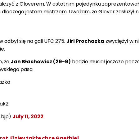
alczyć z Gloverem. W ostatnim pojedynku zaprezentował
 dlaczego jestem mistrzem. Uważam, że Glover zasłużył 
 odbył się na gali UFC 275.
Jiri Prochazka
zwyciężył w n
e.
, że
Jan Błachowicz (29-9)
będzie musiał jeszcze pocz
wskiego pasa.
hazka
vak2
_bjp)
July 11, 2022
ot. Fiziev także chce Gaethje!