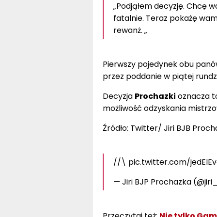
„Podjąłem decyzję. Chcę w
fatalnie. Teraz pokażę wam
rewanż. „
Pierwszy pojedynek obu panów
przez poddanie w piątej rundzi
Decyzja
Prochazki
oznacza to
możliwość odzyskania mistrzo
Źródło: Twitter/ Jiri BJB Proc
//\ pic.twitter.com/jedEIE
— Jiri BJP Prochazka (@jiri
Przeczytaj też:
Nie tylko Gamr