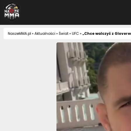
NaszeMMA
NaszeMMA.pl
»
Aktualności
»
Świat
»
UFC
»
„Chce walczyć z Gloverem