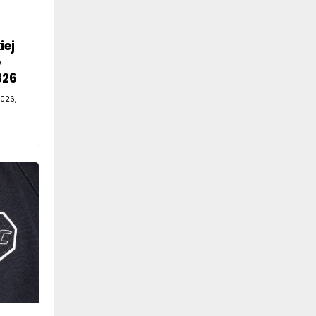
iej
o
326
026,