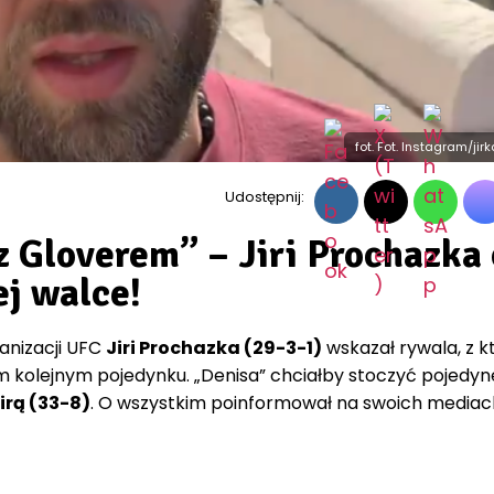
fot. Fot. Instagram/ji
Udostępnij:
z Gloverem” – Jiri Prochazka 
ej walce!
ganizacji UFC
Jiri Prochazka (29-3-1)
wskazał rywala, z 
m kolejnym pojedynku. „Denisa” chciałby stoczyć pojedyn
irą (33-8)
. O wszystkim poinformował na swoich mediac