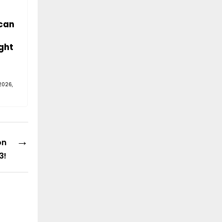
can
ght
2026,
→
on
3!