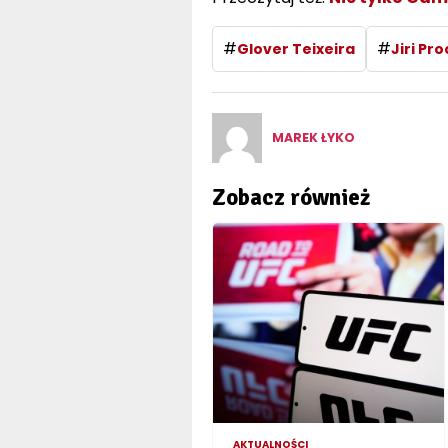
#
#
Glover Teixeira
Jiri Pr
MAREK ŁYKO
Zobacz również
AKTUALNOŚCI