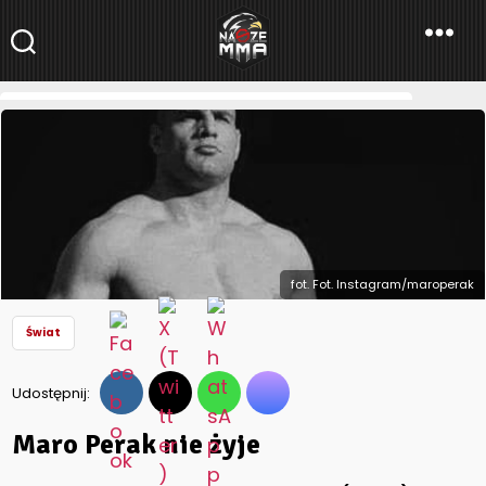
NaszeMMA
NaszeMMA.pl
»
Aktualności
»
Świat
»
Maro Perak nie żyje
fot. Fot. Instagram/maroperak
Świat
Udostępnij:
Maro Perak nie żyje