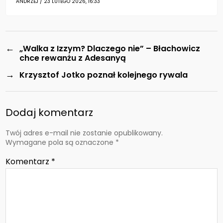
ANDRZEJ / 23 LUTEGO 2026, 16:33
←
„Walka z Izzym? Dlaczego nie” – Błachowicz
chce rewanżu z Adesanyą
→
Krzysztof Jotko poznał kolejnego rywala
Dodaj komentarz
Twój adres e-mail nie zostanie opublikowany.
Wymagane pola są oznaczone
*
Komentarz
*