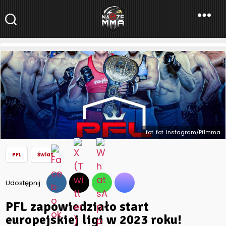
NaszeMMA
NaszeMMA.pl
»
Aktualności
»
Świat
»
PFL
»
PFL zapowiedziało start
europejskiej ligi w 2023 roku!
fot. fot. Instagram/Pflmma
PFL
Świat
Udostępnij:
PFL zapowiedziało start
europejskiej ligi w 2023 roku!