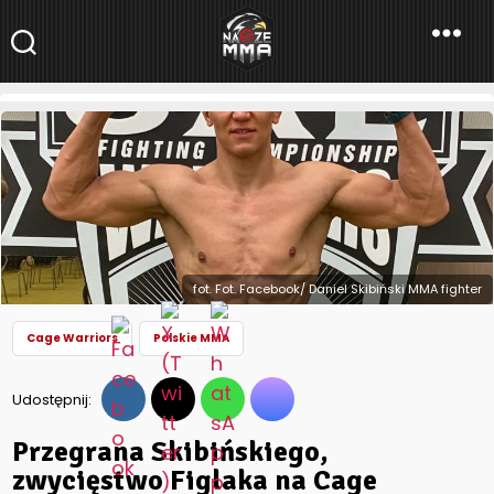
NaszeMMA
NaszeMMA.pl
»
Aktualności
»
Świat
»
Cage Warriors
»
Przegrana
Skibińskiego, zwycięstwo Figlaka na Cage Warriors 141!
fot. Fot. Facebook/ Daniel Skibiński MMA fighter
Cage Warriors
Polskie MMA
Udostępnij:
Przegrana Skibińskiego,
zwycięstwo Figlaka na Cage