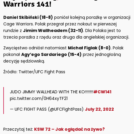
Warriors 141!
Daniel Skibiński (18-8)
poniósł kolejną porażkę w organizacji
Cage Warriors. Polak przegrał przez nokaut w pierwszej
rundzie z
Jimim Wallheadem (32-11)
. Dla Polaka jest to
trzecia porażka z rzędu oraz druga dla angielskiej organizacji.
Zwycięstwo odniósł natomiast
Michał Figlak (8-0)
. Polak
pokonał
Agy’ego Sardariego (15-4)
przez jednogłośną
decyzję sędziowską.
Źródło: Twitter/UFC Fight Pass
JUDO JIMMY WALLHEAD WITH THE KO!!!!!!!
#CW141
pic.twitter.com/0H64xyTF21
— UFC FIGHT PASS (@UFCFightPass)
July 22, 2022
Przeczytaj też:
KSW 72 – Jak oglądać na żywo?