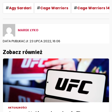
#
#
#
Agy Sardari
Cage Warriors
Cage Warriors 141
MAREK ŁYKO
DATA PUBLIKACJI: 23 LIPCA 2022, 16:06
Zobacz również
AKTUALNOŚCI