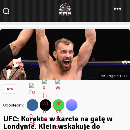
NaszeMMA
NaszeMMA.pl
»
Aktualności
»
Świat
»
UFC
»
UFC: Korekta w karcie
na galę w Londynie. Klein wskakuje do rozpiski
fot. Zdjęcie: UFC
UFC
Udostępnij:
UFC: Korekta w karcie na galę w
Londynie. Klein wskakuje do