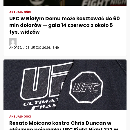
AKTUALNOŚCI
UFC w Białym Domu może kosztować do 60
mln dolarów — gala 14 czerwca z około 5
tys. widzów
ANDRZEJ / 25 LUTEGO 2026, 16:49
AKTUALNOŚCI
Renato Moicano kontra Chris Duncan w
głównym pojedynku UFC Fight Night 272 w