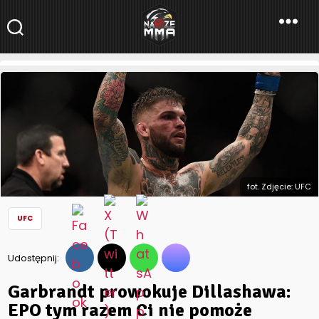
NaszeMMA
NaszeMMA.pl
»
Aktualności
»
Świat
»
UFC
»
Garbrandt prowokuje
Dillashawa: EPO tym razem Ci nie pomoże
fot. Zdjęcie: UFC
UFC
Udostępnij:
Garbrandt prowokuje Dillashawa:
EPO tym razem Ci nie pomoże