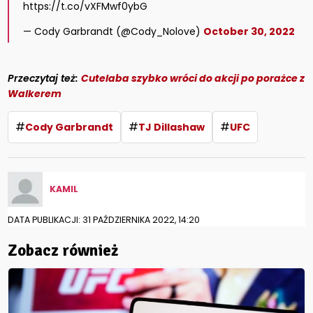
https://t.co/vXFMwf0ybG
— Cody Garbrandt (@Cody_Nolove)
October 30, 2022
Przeczytaj też:
Cutelaba szybko wróci do akcji po porażce z
Walkerem
#
#
#
Cody Garbrandt
TJ Dillashaw
UFC
KAMIL
DATA PUBLIKACJI: 31 PAŹDZIERNIKA 2022, 14:20
Zobacz również