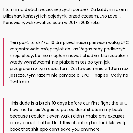
I to mimo dwóch wcześniejszych porażek. Za każdym razem
Dillashaw kończył ich pojedynki przed czasem. „No Love” .
Panowie rywalizowali ze sobą w 2017 i 2018 roku.
Ten gość to dzi*ka. 10 dni przed naszą pierwszą walką UFC
zorganizowało mój przylot do Las Vegas żeby podleczyć
moje plecy, bo nie mogłem nawet chodzić. Nie rzucałem
wtedy wymówkami, nie płakałem też po tym jak
przegrałem z tym oszustem. Zestawcie mnie z TJ’em raz
jeszcze, tym razem nie pomoże ci EPO – napisał Cody na
Twitterze.
This dude is a bitch. 10 days before our first fight the UFC
flew me to Las Vegas to get epidural shots in my back
because I couldn’t even walk I didn’t make any excuses
or cry about it after I lost this cheating bastard. Me vs tj
book that shit epo can’t save you anymore.