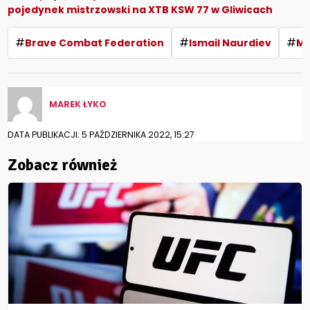
pojedynek mistrzowski na XTB KSW 77 w Gliwicach
#
#
#
Brave Combat Federation
Ismail Naurdiev
Ma
MAREK ŁYKO
DATA PUBLIKACJI: 5 PAŹDZIERNIKA 2022, 15:27
Zobacz również