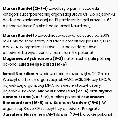
Marcin Bandel (21-7-1)
zawalczy o pas mistrzowski
kategorii superpółśredniej organizacji Brave CF. Do pojedynku
dojdzie na zaplanowanej na 19 października gali Brave CF 63,
a przeciwnikiem Polaka będzie Ismail Naurdiev ().
Marcin Bandel
to zawodnik zawodowo walczący od 2009
roku. Ma za sobą starty dla takich organizacji jak GMC, UFC
czy ACA. W organizacji Brave CF stoczył dotąd dwa
pojedynki. Na wydarzeniu z numerem 54 pokonał
Magomeda Ayskhanova (8-2)
natomiast 4 gale później
pokonał
Luisa Felipe Diasa (14-5)
.
Ismail Naurdiev
zawodową karierę rozpoczął w 2012 roku.
Walczył dla takich organizacji jak GMC, ACB, XFN czy UFC. W
największej organizacji MMA na świecie stoczył cztery
pojedynki. Pokonał
Michela Prazeresa (27-4)
oraz
Siyara
Bahadurzada (24-8-2)
, a także przegrał z
Chancem
Rencountrem (16-5)
oraz
Seanem Bradym (15-0)
. W
organizacji Brave CF stoczył trzy pojedynki. Przegrał z
Jarrahem Husseinem Al-Silawim (18-4)
, a także pokonał