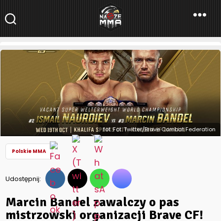
NaszeMMA
NaszeMMA.pl
»
Aktualności
»
Polskie MMA
»
Marcin Bandel
zawalczy o pas mistrzowski organizacji Brave CF!
fot. Fot. Twitter/Brave Combat Federation
Polskie MMA
Udostępnij:
Marcin Bandel zawalczy o pas
mistrzowski organizacji Brave CF!