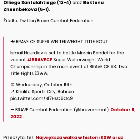
Olliego Santalahtiego (13-4)
oraz
Bektena
Zheenbekova (5-1)
.
Źródło: Twitter/Brave Combat Federation
📢 BRAVE CF SUPER WELTERWEIGHT TITLE BOUT
Ismail Naurdiev is set to battle Marcin Bandel for the
vacant
#BRAVECF
Super Welterweight World
Championship in the main event of BRAVE CF 63: Two
Title Fights 💥🔥💪
📅 Wednesday, October 19th
📍 Khalifa Sports City, Bahrain
pic.twitter.com/Bl7HsO6Oc9
— BRAVE Combat Federation (@bravemmaf)
October 5,
2022
Przeczytaj też:
Największa walka w historii KSW oraz