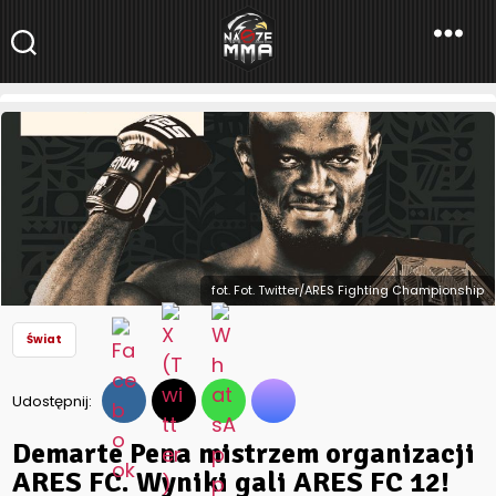
NaszeMMA
NaszeMMA.pl
»
Aktualności
»
Świat
»
Demarte Pena mistrzem
organizacji ARES FC. Wyniki gali ARES FC 12!
fot. Fot. Twitter/ARES Fighting Championship
Świat
Udostępnij:
Demarte Pena mistrzem organizacji
ARES FC. Wyniki gali ARES FC 12!