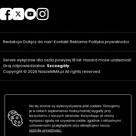
NASZEMMA
Redakcja
Dołącz do nas!
Kontakt
Reklama
Polityka prywatności
Serwis wyłącznie dla osób powyżej 18 lat. Hazard może uzależniać.
Szczegóły
Graj odpowiedzialnie.
Copyright © 2026 NaszeMMA.pl All rights reserved.
Na tej stronie są wykorzystywane pliki cookies. Stosujemy
je w celach zapewnienia maksymalnej wygody przy
korzystaniu z naszych serwisów. Korzystając ze strony
wyrażasz zgodę na używanie cookie, zgodnie z aktualnymi
ustawieniami przeglądarki oraz akceptujesz naszą
politykę prywatności.