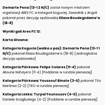
Demarte Pena (13-1 2 N/C)
został nowym mistrzem
organizacji ARES FC w kategorii koguciej. Zawodnik z Angoli
pokonał przez decyzję sędziowską
Eliasa Boudegzdame’a
(18-8)
.
Wyniki gali Ares FC 12:
Karta Głowna:
Kategoria Kogucia (walka o pas): Demarte Pena (13-1 1
N/C)
pokonał Eliasa Boudegzdame’a (18-8) [Jednogłośna
decyzja sędziowska]
Kategoria Piórkowa: Felipe Colares (11-4)
pokonał
Alioune Nahaye’a (11-4) [Poddanie w rundzie pierwszej]
Kategoria Piórkowa: Youssouf Binate (3-0)
pokonał Tito
Martinsa (2-2) [TKO w rundzie pierwszej]
Kategoria Lekka: Turpal Younousov (4-0)
pokonał
Daniele Scagliusiego (4-2) [Poddanie w rundzie pierwszej]