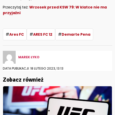
Przeczytaj też:
Wrzosek przed KSW 79: W klatce nie ma
przyjaźni
#
#
#
Ares FC
ARES FC 12
Demarte Pena
MAREK ŁYKO
DATA PUBLIKACJI: 18 LUTEGO 2023, 13:13
Zobacz również