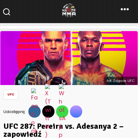
NaszeMMA
NaszeMMA.pl
»
Aktualności
»
Świat
»
UFC
»
UFC 287: Pereira vs.
Adesanya 2 – zapowiedź
fot. Zdjęcie: UFC
UFC
Udostępnij:
UFC 287: Pereira vs. Adesanya 2 –
zapowiedź