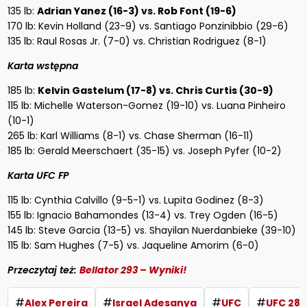
135 lb:
Adrian Yanez (16-3) vs. Rob Font (19-6)
170 lb: Kevin Holland (23-9) vs. Santiago Ponzinibbio (29-6)
135 lb: Raul Rosas Jr. (7-0) vs. Christian Rodriguez (8-1)
Karta wstępna
185 lb:
Kelvin Gastelum (17-8) vs. Chris Curtis (30-9)
115 lb: Michelle Waterson-Gomez (19-10) vs. Luana Pinheiro
(10-1)
265 lb: Karl Williams (8-1) vs. Chase Sherman (16-11)
185 lb: Gerald Meerschaert (35-15) vs. Joseph Pyfer (10-2)
Karta UFC FP
115 lb: Cynthia Calvillo (9-5-1) vs. Lupita Godinez (8-3)
155 lb: Ignacio Bahamondes (13-4) vs. Trey Ogden (16-5)
145 lb: Steve Garcia (13-5) vs. Shayilan Nuerdanbieke (39-10)
115 lb: Sam Hughes (7-5) vs. Jaqueline Amorim (6-0)
Przeczytaj też:
Bellator 293 – Wyniki!
#
#
#
#
Alex Pereira
Israel Adesanya
UFC
UFC 287