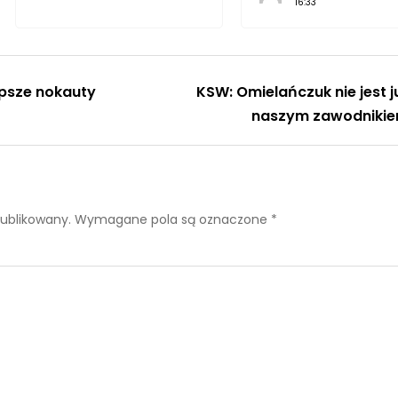
16:33
epsze nokauty
KSW: Omielańczuk nie jest j
naszym zawodniki
publikowany.
Wymagane pola są oznaczone
*