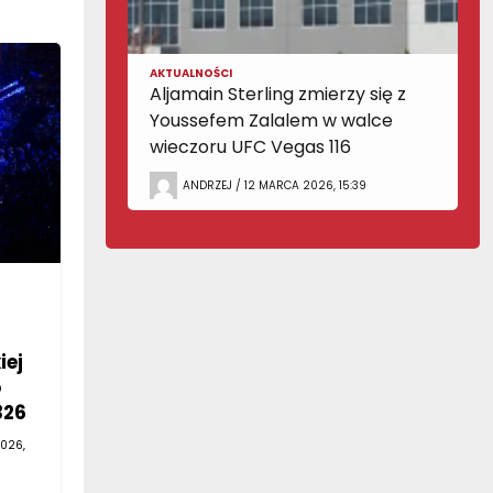
AKTUALNOŚCI
Aljamain Sterling zmierzy się z
Youssefem Zalalem w walce
wieczoru UFC Vegas 116
ANDRZEJ / 12 MARCA 2026, 15:39
iej
o
326
026,