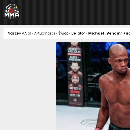
NaszeMMA
NaszeMMA.pl
»
Aktualności
»
Świat
»
Bellator
»
Michael „Venom” Pa