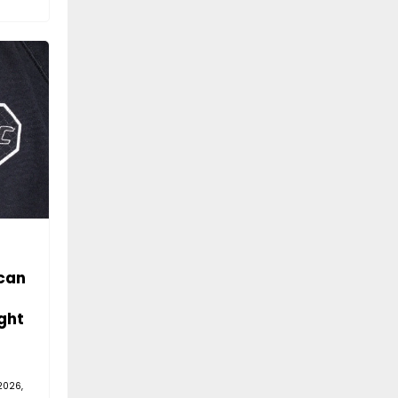
can
ght
2026,