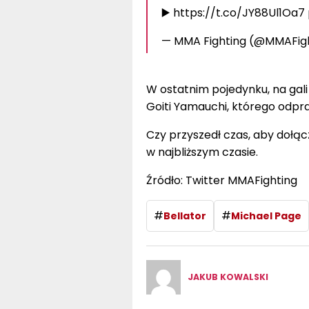
▶️ https://t.co/JY88Ul1Oa7
— MMA Fighting (@MMAFig
W ostatnim pojedynku, na gali 
Goiti Yamauchi, którego odpra
Czy przyszedł czas, aby dołąc
w najbliższym czasie.
Źródło: Twitter MMAFighting
#
#
Bellator
Michael Page
JAKUB KOWALSKI