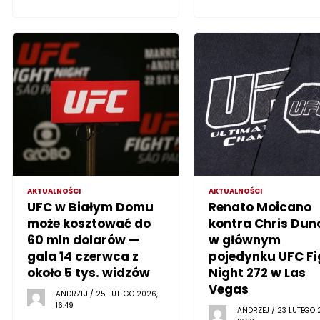
AKTUALNOŚCI
AKTUALNOŚCI
UFC w Białym Domu
Renato Moicano
może kosztować do
kontra Chris Dun
60 mln dolarów —
w głównym
gala 14 czerwca z
pojedynku UFC Fi
około 5 tys. widzów
Night 272 w Las
Vegas
ANDRZEJ / 25 LUTEGO 2026,
16:49
ANDRZEJ / 23 LUTEGO 