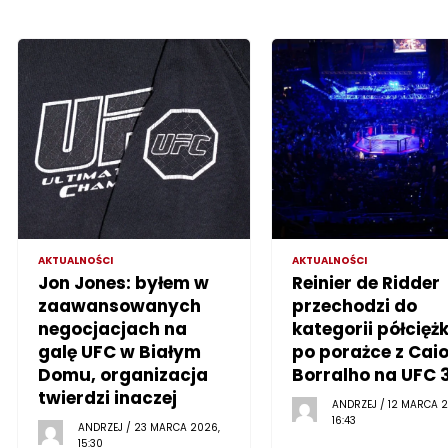
AKTUALNOŚCI
AKTUALNOŚCI
Jon Jones: byłem w
Reinier de Ridder
zaawansowanych
przechodzi do
negocjacjach na
kategorii półciężk
galę UFC w Białym
po porażce z Cai
Domu, organizacja
Borralho na UFC 
twierdzi inaczej
ANDRZEJ / 12 MARCA 2
16:43
ANDRZEJ / 23 MARCA 2026,
15:30