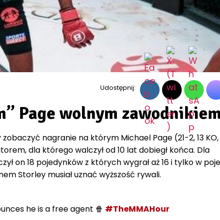
Udostępnij:
m” Page wolnym zawodnikie
zobaczyć nagranie na którym Michael Page (21-2, 13 KO,
latorem, dla którego walczył od 10 lat dobiegł końca. Dla
zył on 18 pojedynków z których wygrał aż 16 i tylko w po
nem Storley musiał uznać wyższość rywali.
nces he is a free agent 🍿
#TheMMAHour