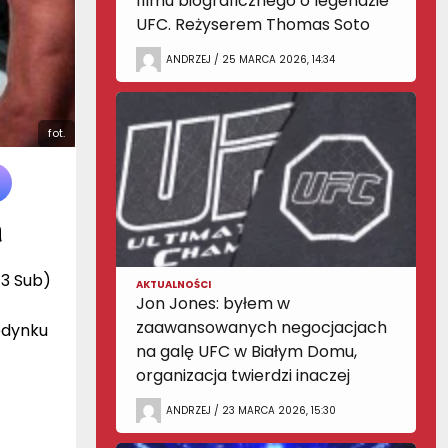
filmu biograficznego o legendzie
UFC. Reżyserem Thomas Soto
ANDRZEJ / 25 MARCA 2026, 14:34
fot.
m
 3 Sub)
AKTUALNOŚCI
Jon Jones: byłem w
zaawansowanych negocjacjach
jedynku
na galę UFC w Białym Domu,
organizacja twierdzi inaczej
ANDRZEJ / 23 MARCA 2026, 15:30