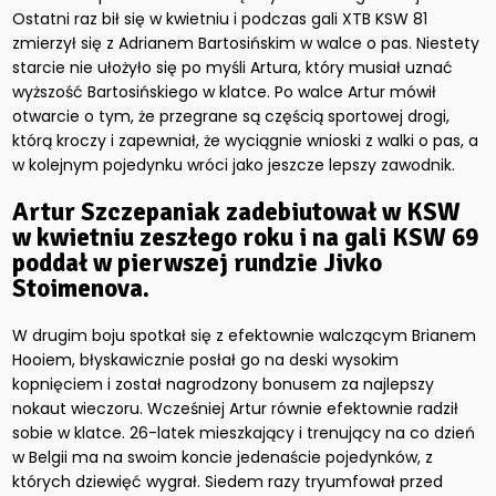
Ostatni raz bił się w kwietniu i podczas gali XTB KSW 81
zmierzył się z Adrianem Bartosińskim w walce o pas. Niestety
starcie nie ułożyło się po myśli Artura, który musiał uznać
wyższość Bartosińskiego w klatce. Po walce Artur mówił
otwarcie o tym, że przegrane są częścią sportowej drogi,
którą kroczy i zapewniał, że wyciągnie wnioski z walki o pas, a
w kolejnym pojedynku wróci jako jeszcze lepszy zawodnik.
Artur Szczepaniak zadebiutował w KSW
w kwietniu zeszłego roku i na gali KSW 69
poddał w pierwszej rundzie Jivko
Stoimenova.
W drugim boju spotkał się z efektownie walczącym Brianem
Hooiem, błyskawicznie posłał go na deski wysokim
kopnięciem i został nagrodzony bonusem za najlepszy
nokaut wieczoru. Wcześniej Artur równie efektownie radził
sobie w klatce. 26-latek mieszkający i trenujący na co dzień
w Belgii ma na swoim koncie jedenaście pojedynków, z
których dziewięć wygrał. Siedem razy tryumfował przed