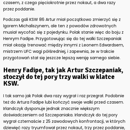
czasem, z czego pięciokrotnie przez nokaut, a dwa razy
przez poddanie.
Podczas gali KSW 86 Artur miał początkowo zmierzyć się z
Igorem Michaliszynem, ale ten z powodów zdrowotnych
musiał wycofać się z pojedynku. Polak stanie więc do boju z
Henrym Fadipe. Przygotowując się do tej walki Szczepaniak
miał okazję trenować między innymi z Leonem Edwardsem,
mistrzem UFC wagi półśredniej, i zapewnia, że w trakcie
przygotowań stał się jeszcze lepszą wersję samego siebie.
Henry Fadipe, tak jak Artur Szczepaniak,
stoczył do tej pory trzy walki w klatce
KSW.
I tak samo jak Polak dwa razy wygrał i raz przegrał. Podobnie
też do Artura Fadipe lubi kończyć swoje walki przed czasem.
Irlandczyk dysponuje jednak znacznie większym
doświadczeniem od Szczepaniaka. Irlandczyk do tej pory
wygrał czternaście z 25 zawodowych konfrontacji, w których
dziewięć razy tryumfował przez nokaut, trzy przez poddanie,