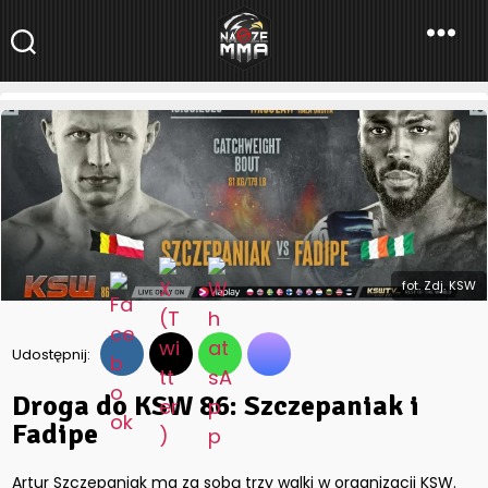
NaszeMMA
NaszeMMA.pl
»
Aktualności
»
Droga do KSW 86: Szczepaniak i
Fadipe
fot. Zdj. KSW
Udostępnij:
Droga do KSW 86: Szczepaniak i
Fadipe
Artur Szczepaniak ma za sobą trzy walki w organizacji KSW.