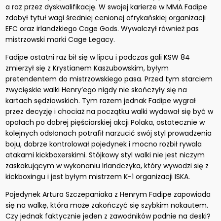
a raz przez dyskwalifikację. W swojej karierze w MMA Fadipe
zdobył tytuł wagi średniej cenionej afrykańskiej organizacji
EFC oraz irlandzkiego Cage Gods. Wywalczył również pas
mistrzowski marki Cage Legacy.
Fadipe ostatni raz bił się w lipcu i podczas gali KSW 84
zmierzył się z Krystianem Kaszubowskim, byłym
pretendentem do mistrzowskiego pasa. Przed tym starciem
zwycięskie walki Henry’ego nigdy nie skończyły się na
kartach sędziowskich. Tym razem jednak Fadipe wygrał
przez decyzję i chociaż na początku walki wydawał się być w
opałach po dobrej pięściarskiej akcji Polaka, ostatecznie w
kolejnych odsłonach potrafił narzucić swój styl prowadzenia
boju, dobrze kontrolował pojedynek i mocno rozbił rywala
atakami kickboxerskimi. Stójkowy styl walki nie jest niczym
zaskakującym w wykonaniu Irlandczyka, który wywodzi się z
kickboxingu i jest byłym mistrzem K-1 organizacji ISKA.
Pojedynek Artura Szczepaniaka z Henrym Fadipe zapowiada
się na walkę, która może zakończyć się szybkim nokautem.
Czy jednak faktycznie jeden z zawodników padnie na deski?