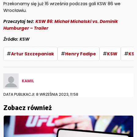
Przekonamy się już 16 września podczas gali KSW 86 we
Wrocławiu.
Przeczytaj też:
KSW 86: Michał Michalski vs. Dominik
Humburger – Trailer
Źródło: KSW
#
#
#
#
Artur Szczepaniak
Henry Fadipe
KSW
KSW
KAMIL
DATA PUBLIKACJI: 8 WRZEŚNIA 2023, 11:58
Zobacz również