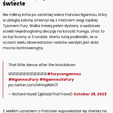
świecie
Nie milkną echa po ostatniej walce Francisa Ngannou, który
w ubiegłą sobotę zmierzył się z mistrzem wagi ciężkiej
Tysonem Fury. Walka trwałą pełen dystans, a sędziowie
orzekli niejednogłośną decyzję na korzyść Furego, choć to
on był liczony w 3 rundzie. Warto tutaj podkreślić, że w
oczach wielu obserwatorów i widzów werdykt jest dość
mocno kontrowersyjny.
That little dance after the knockdown
🤣🤣🤣🤣🤣🤣🤣🤣🤣🤣🤣
#furyvsngannou
#NgannouFury
#NgannouVsFury
pic.twitter.com/HHVqdNSH7l
— Richard Hazell (@DadsThatTravel)
October 28, 2023
Z wielkim uznaniem o Francisie wypowiedział się również na