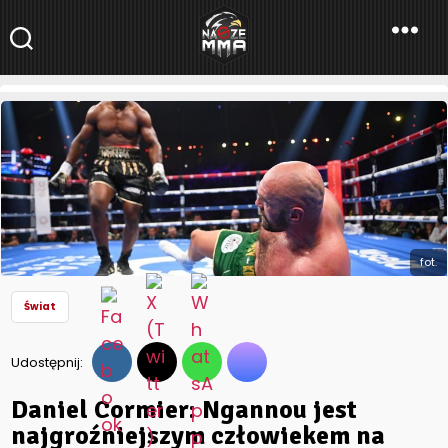
NaszeMMA
NaszeMMA.pl
»
Aktualności
»
Świat
»
Daniel Cormier: Ngannou
jest najgroźniejszym człowiekem na świecie
fot.
Świat
Udostępnij:
Daniel Cormier: Ngannou jest
najgroźniejszym człowiekem na