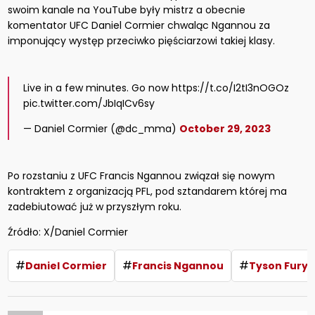
swoim kanale na YouTube były mistrz a obecnie
komentator UFC Daniel Cormier chwaląc Ngannou za
imponujący występ przeciwko pięściarzowi takiej klasy.
Live in a few minutes. Go now https://t.co/I2tI3nOGOz
pic.twitter.com/JbIqICv6sy
— Daniel Cormier (@dc_mma)
October 29, 2023
Po rozstaniu z UFC Francis Ngannou związał się nowym
kontraktem z organizacją PFL, pod sztandarem której ma
zadebiutować już w przyszłym roku.
Źródło: X/Daniel Cormier
#
#
#
Daniel Cormier
Francis Ngannou
Tyson Fury